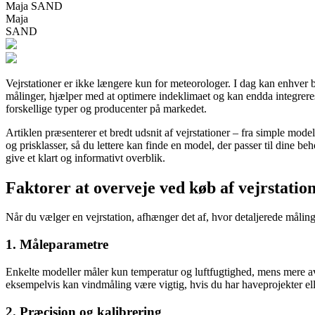
Maja SAND
Maja
SAND
Vejrstationer er ikke længere kun for meteorologer. I dag kan enhver b
målinger, hjælper med at optimere indeklimaet og kan endda integreres 
forskellige typer og producenter på markedet.
Artiklen præsenterer et bredt udsnit af vejrstationer – fra simple mode
og prisklasser, så du lettere kan finde en model, der passer til dine 
give et klart og informativt overblik.
Faktorer at overveje ved køb af vejrstatio
Når du vælger en vejrstation, afhænger det af, hvor detaljerede måling
1. Måleparametre
Enkelte modeller måler kun temperatur og luftfugtighed, mens mere ava
eksempelvis kan vindmåling være vigtig, hvis du har haveprojekter ell
2. Præcision og kalibrering