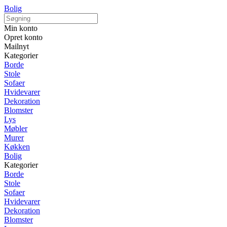
Bolig
Min konto
Opret konto
Mailnyt
Kategorier
Borde
Stole
Sofaer
Hvidevarer
Dekoration
Blomster
Lys
Møbler
Murer
Køkken
Bolig
Kategorier
Borde
Stole
Sofaer
Hvidevarer
Dekoration
Blomster