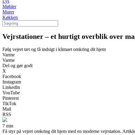
Lys
Møbler
Murer
Køkken
Vejrstationer – et hurtigt overblik over m
Følg vejret tæt og få indsigt i klimaet omkring dit hjem
Varme
Varme
Del og gør godt
X
Facebook
Instagram
LinkedIn
YouTube
Pinterest
TikTok
Mail
RSS
7 min
Få styr på vejret omkring dit hjem med en moderne vejrstation. Artikle