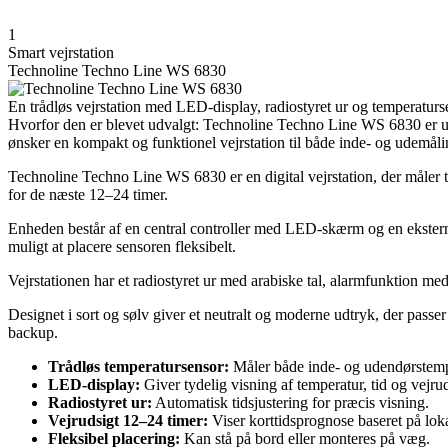
1
Smart vejrstation
Technoline Techno Line WS 6830
En trådløs vejrstation med LED-display, radiostyret ur og temperaturse
Hvorfor den er blevet udvalgt: Technoline Techno Line WS 6830 er udv
ønsker en kompakt og funktionel vejrstation til både inde- og udemåli
Technoline Techno Line WS 6830 er en digital vejrstation, der måler t
for de næste 12–24 timer.
Enheden består af en central controller med LED-skærm og en ekstern
muligt at placere sensoren fleksibelt.
Vejrstationen har et radiostyret ur med arabiske tal, alarmfunktion med 
Designet i sort og sølv giver et neutralt og moderne udtryk, der passe
backup.
Trådløs temperatursensor:
Måler både inde- og udendørstemp
LED-display:
Giver tydelig visning af temperatur, tid og vejrud
Radiostyret ur:
Automatisk tidsjustering for præcis visning.
Vejrudsigt 12–24 timer:
Viser korttidsprognose baseret på lok
Fleksibel placering:
Kan stå på bord eller monteres på væg.