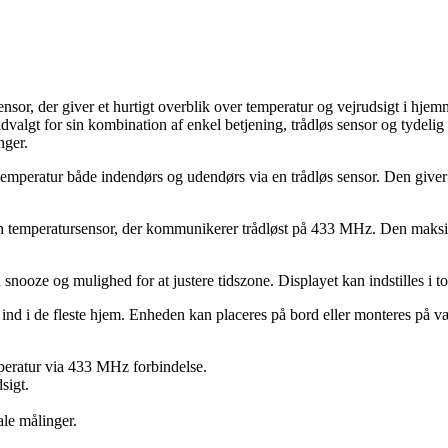
nsor, der giver et hurtigt overblik over temperatur og vejrudsigt i hjem
algt for sin kombination af enkel betjening, trådløs sensor og tydeli
nger.
emperatur både indendørs og udendørs via en trådløs sensor. Den giver e
 temperatursensor, der kommunikerer trådløst på 433 MHz. Den maksimal
snooze og mulighed for at justere tidszone. Displayet kan indstilles i to
r ind i de fleste hjem. Enheden kan placeres på bord eller monteres på 
eratur via 433 MHz forbindelse.
sigt.
ale målinger.