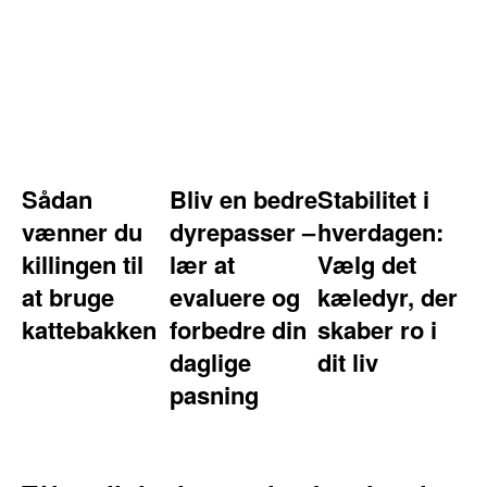
Sådan
Bliv en bedre
Stabilitet i
vænner du
dyrepasser –
hverdagen:
killingen til
lær at
Vælg det
at bruge
evaluere og
kæledyr, der
kattebakken
forbedre din
skaber ro i
daglige
dit liv
pasning