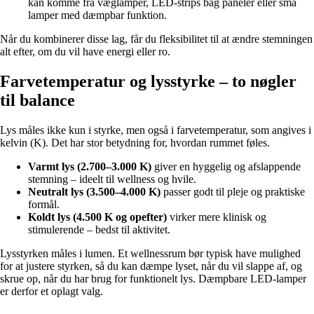
kan komme fra væglamper, LED-strips bag paneler eller små
lamper med dæmpbar funktion.
Når du kombinerer disse lag, får du fleksibilitet til at ændre stemningen
alt efter, om du vil have energi eller ro.
Farvetemperatur og lysstyrke – to nøgler
til balance
Lys måles ikke kun i styrke, men også i farvetemperatur, som angives i
kelvin (K). Det har stor betydning for, hvordan rummet føles.
Varmt lys (2.700–3.000 K)
giver en hyggelig og afslappende
stemning – ideelt til wellness og hvile.
Neutralt lys (3.500–4.000 K)
passer godt til pleje og praktiske
formål.
Koldt lys (4.500 K og opefter)
virker mere klinisk og
stimulerende – bedst til aktivitet.
Lysstyrken måles i lumen. Et wellnessrum bør typisk have mulighed
for at justere styrken, så du kan dæmpe lyset, når du vil slappe af, og
skrue op, når du har brug for funktionelt lys. Dæmpbare LED-lamper
er derfor et oplagt valg.