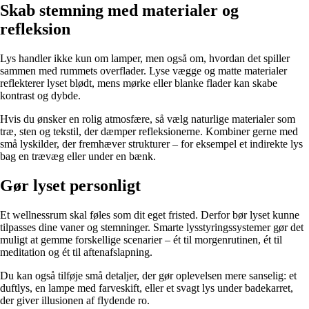
Skab stemning med materialer og
refleksion
Lys handler ikke kun om lamper, men også om, hvordan det spiller
sammen med rummets overflader. Lyse vægge og matte materialer
reflekterer lyset blødt, mens mørke eller blanke flader kan skabe
kontrast og dybde.
Hvis du ønsker en rolig atmosfære, så vælg naturlige materialer som
træ, sten og tekstil, der dæmper refleksionerne. Kombiner gerne med
små lyskilder, der fremhæver strukturer – for eksempel et indirekte lys
bag en trævæg eller under en bænk.
Gør lyset personligt
Et wellnessrum skal føles som dit eget fristed. Derfor bør lyset kunne
tilpasses dine vaner og stemninger. Smarte lysstyringssystemer gør det
muligt at gemme forskellige scenarier – ét til morgenrutinen, ét til
meditation og ét til aftenafslapning.
Du kan også tilføje små detaljer, der gør oplevelsen mere sanselig: et
duftlys, en lampe med farveskift, eller et svagt lys under badekarret,
der giver illusionen af flydende ro.