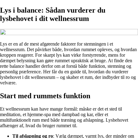
Lys i balance: Sådan vurderer du
lysbehovet i dit wellnessrum
Lys er en af de mest afgørende faktorer for stemningen i et
wellnessrum. Det påvirker både, hvordan rummet opleves, og hvordan
kroppen reagerer. For skarpt lys kan virke forstyrrende, mens for
dæmpet belysning kan gøre rummet upraktisk at bruge. At finde den
rette balance handler derfor om at forstå både funktion, stemning og
personlig præference. Her får du en guide til, hvordan du vurderer
lysbehovet i dit wellnessrum – og skaber et rum, der indbyder til ro og
velvære.
Start med rummets funktion
Et wellnessrum kan have mange formål: måske er det et sted til
meditation, et hjemme-spa med dampbad og kar, eller et
multifunktionelt rum med både træning og afslapning. Lysbehovet
afhænger af, hvad du bruger rummet til.
Til afslapning og ro
: Vælg dæmpet, varmt lys, der minder om