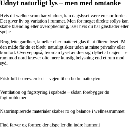
Udnyt naturligt lys – men med omtanke
Hvis dit wellnessrum har vinduer, kan dagslyset være en stor fordel.
Det giver liv og variation i rummet. Men for meget direkte sollys kan
skabe blænding eller overophedning, især hvis du har glasflader eller
spejle.
Brug lette gardiner, lameller eller matteret glas til at filtrere lyset. På
den måde får du et blødt, naturligt skær uden at miste privatliv eller
komfort. Overvej også, hvordan lyset ændrer sig i løbet af dagen – et
rum mod nord kræver ofte mere kunstig belysning end et rum mod
syd.
Frisk luft i soveværelset – vejen til en bedre nattesøvn
Ventilation og fugtstyring i spabade – sådan forebygger du
fugtproblemer
Naturinspirerede materialer skaber ro og balance i wellnessrummet
Find farver og former, der afspejler din indre harmoni