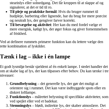
stearinlys eller solnedgang. Det får kroppen til at slappe af og
signalerer, at det er tid til ro.
Til pleje og praktiske formål
: Hvis du bruger rummet til
hudpleje, barbering eller lignende, har du brug for mere præcist
og neutralt lys, der gengiver farver korrekt.
Til bevægelse og aktivitet
: Her kan du med fordel vælge et
mere energisk, køligt lys, der øger fokus og giver fornemmelsen
af friskhed.
Ved at definere rummets primære funktion kan du lettere vælge den
rette kombination af lyskilder.
Tænk i lag – ikke i én lampe
Et godt lysmiljø består sjældent af én enkelt lampe. I stedet handler det
om at skabe lag af lys, der kan tilpasses efter behov. Du kan tænke i tre
niveauer:
Grundbelysning
– det generelle lys, der gør det muligt at
orientere sig i rummet. Det kan være indbyggede spots eller en
diskret loftlampe.
Funktionslys
– målrettet belysning til specifikke aktiviteter, som
ved spejlet eller ved et badekar.
Stemningslys
– blødt, indirekte lys, der skaber atmosfære. Det