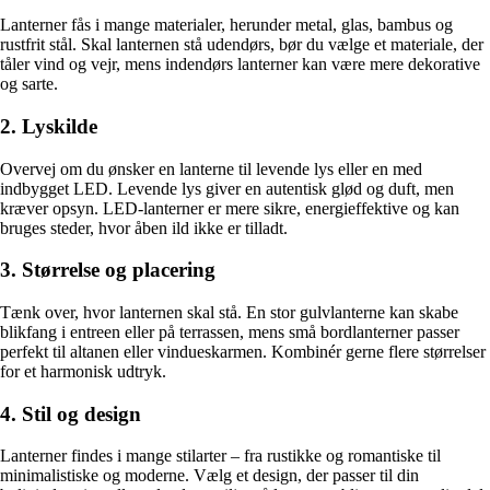
Lanterner fås i mange materialer, herunder metal, glas, bambus og
rustfrit stål. Skal lanternen stå udendørs, bør du vælge et materiale, der
tåler vind og vejr, mens indendørs lanterner kan være mere dekorative
og sarte.
2. Lyskilde
Overvej om du ønsker en lanterne til levende lys eller en med
indbygget LED. Levende lys giver en autentisk glød og duft, men
kræver opsyn. LED-lanterner er mere sikre, energieffektive og kan
bruges steder, hvor åben ild ikke er tilladt.
3. Størrelse og placering
Tænk over, hvor lanternen skal stå. En stor gulvlanterne kan skabe
blikfang i entreen eller på terrassen, mens små bordlanterner passer
perfekt til altanen eller vindueskarmen. Kombinér gerne flere størrelser
for et harmonisk udtryk.
4. Stil og design
Lanterner findes i mange stilarter – fra rustikke og romantiske til
minimalistiske og moderne. Vælg et design, der passer til din