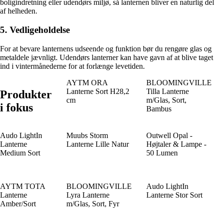
boligindretning eller udendørs miljø, så lanternen bliver en naturlig del
af helheden.
5. Vedligeholdelse
For at bevare lanternens udseende og funktion bør du rengøre glas og
metaldele jævnligt. Udendørs lanterner kan have gavn af at blive taget
ind i vintermånederne for at forlænge levetiden.
AYTM ORA
BLOOMINGVILLE
Lanterne Sort H28,2
Tilla Lanterne
Produkter
cm
m/Glas, Sort,
i fokus
Bambus
Audo LightIn
Muubs Storm
Outwell Opal -
Lanterne
Lanterne Lille Natur
Højtaler & Lampe -
Medium Sort
50 Lumen
AYTM TOTA
BLOOMINGVILLE
Audo LightIn
Lanterne
Lyra Lanterne
Lanterne Stor Sort
Amber/Sort
m/Glas, Sort, Fyr