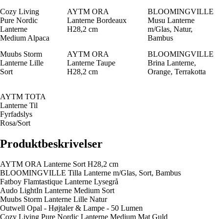
Cozy Living
AYTM ORA
BLOOMINGVILLE
Pure Nordic
Lanterne Bordeaux
Musu Lanterne
Lanterne
H28,2 cm
m/Glas, Natur,
Medium Alpaca
Bambus
Muubs Storm
AYTM ORA
BLOOMINGVILLE
Lanterne Lille
Lanterne Taupe
Brina Lanterne,
Sort
H28,2 cm
Orange, Terrakotta
AYTM TOTA
Lanterne Til
Fyrfadslys
Rosa/Sort
Produktbeskrivelser
AYTM ORA Lanterne Sort H28,2 cm
BLOOMINGVILLE Tilla Lanterne m/Glas, Sort, Bambus
Fatboy Flamtastique Lanterne Lysegrå
Audo LightIn Lanterne Medium Sort
Muubs Storm Lanterne Lille Natur
Outwell Opal - Højtaler & Lampe - 50 Lumen
Cozy Living Pure Nordic Lanterne Medium Mat Guld