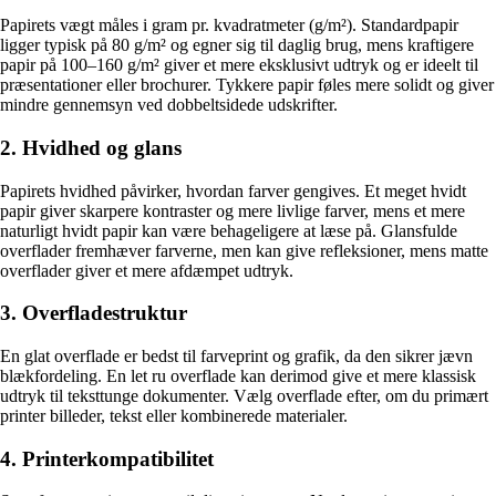
Papirets vægt måles i gram pr. kvadratmeter (g/m²). Standardpapir
ligger typisk på 80 g/m² og egner sig til daglig brug, mens kraftigere
papir på 100–160 g/m² giver et mere eksklusivt udtryk og er ideelt til
præsentationer eller brochurer. Tykkere papir føles mere solidt og giver
mindre gennemsyn ved dobbeltsidede udskrifter.
2. Hvidhed og glans
Papirets hvidhed påvirker, hvordan farver gengives. Et meget hvidt
papir giver skarpere kontraster og mere livlige farver, mens et mere
naturligt hvidt papir kan være behageligere at læse på. Glansfulde
overflader fremhæver farverne, men kan give refleksioner, mens matte
overflader giver et mere afdæmpet udtryk.
3. Overfladestruktur
En glat overflade er bedst til farveprint og grafik, da den sikrer jævn
blækfordeling. En let ru overflade kan derimod give et mere klassisk
udtryk til teksttunge dokumenter. Vælg overflade efter, om du primært
printer billeder, tekst eller kombinerede materialer.
4. Printerkompatibilitet