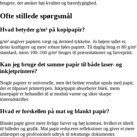
brugere, der ønsker høj kvalitet og bæredygtighed.
Ofte stillede spørgsmål
Hvad betyder g/m² på kopipapir?
g/m² angiver papirets vægt og dermed tykkelse. Jo højere tallet er,
desto kraftigere og mere robust føles papiret. Til daglig brug er 80 g/m²
standard, mens 100–160 g/m² bruges til præsentationer og farveprint.
Kan jeg bruge det samme papir til både laser- og
inkjetprintere?
Nogle papirer er universelle, men det bedste resultat opnås med papir,
der er tilpasset printertypen. Inkjetpapir absorberer blæk, mens
laserpapir er behandlet til at modstå varme og sikre skarpe
tonerudskrifter.
Hvad er forskellen på mat og blankt papir?
Blankt papir giver mere livlige farver og høj kontrast, hvilket er ideelt
til billeder og grafik. Mat papir reducerer refleksioner og giver et mere
afdæmpet og professionelt udtryk til teksttunge dokumenter.