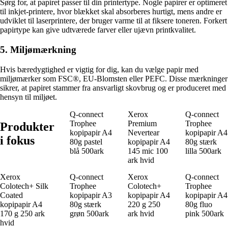
Sørg for, at papiret passer til din printertype. Nogle papirer er optimeret
til inkjet-printere, hvor blækket skal absorberes hurtigt, mens andre er
udviklet til laserprintere, der bruger varme til at fiksere toneren. Forkert
papirtype kan give udtværede farver eller ujævn printkvalitet.
5. Miljømærkning
Hvis bæredygtighed er vigtig for dig, kan du vælge papir med
miljømærker som FSC®, EU-Blomsten eller PEFC. Disse mærkninger
sikrer, at papiret stammer fra ansvarligt skovbrug og er produceret med
hensyn til miljøet.
Q-connect
Xerox
Q-connect
Trophee
Premium
Trophee
Produkter
kopipapir A4
Nevertear
kopipapir A4
i fokus
80g pastel
kopipapir A4
80g stærk
blå 500ark
145 mic 100
lilla 500ark
ark hvid
Xerox
Q-connect
Xerox
Q-connect
Colotech+ Silk
Trophee
Colotech+
Trophee
Coated
kopipapir A3
kopipapir A4
kopipapir A4
kopipapir A4
80g stærk
220 g 250
80g fluo
170 g 250 ark
grøn 500ark
ark hvid
pink 500ark
hvid