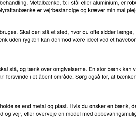
ehandling. Metalbænke, fx i stål eller aluminium, er robu
olyrattanbænke er vejrbestandige og kræver minimal plej
ruges. Skal den stå et sted, hvor du ofte sidder længe,
nk uden ryglæn kan derimod være ideel ved et havebord
al stå, og tænk over omgivelserne. En stor bænk kan vir
forsvinde i et åbent område. Sørg også for, at bænken s
holdelse end metal og plast. Hvis du ønsker en bænk, de
vind og vejr, eller overveje en model med opbevaringsmu