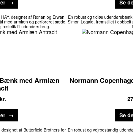
jer
Se de
a HAY, designet af Ronan og Erwan
En robust og tidløs udendørsbænk
 stål med armlæn og perforeret sæde,
Simon Legald, fremstillet i dobbelt
g æstetik til udendørs brug.
 Bænk med Armlæn
Normann Copenhage
cit
kr.
2
jer
Se de
signet af Butterfield Brothers for
En robust og vejrbestandig udend