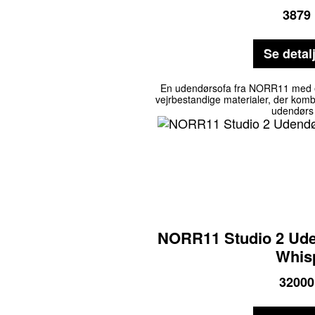
3879
Se detal
En udendørsofa fra NORR11 med et k
vejrbestandige materialer, der komb
udendørs
NORR11 Studio 2 Ude
Whis
32000