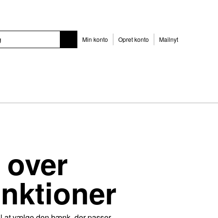
Min konto
Opret konto
Mailnyt
 over
unktioner
til at vælge den bænk, der passer