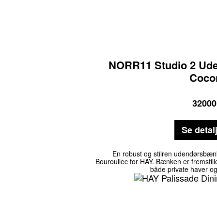
NORR11 Studio 2 Ude
Coco
32000
Se detal
En robust og stilren udendørsbæ
Bouroullec for HAY. Bænken er fremstillet
både private haver og 