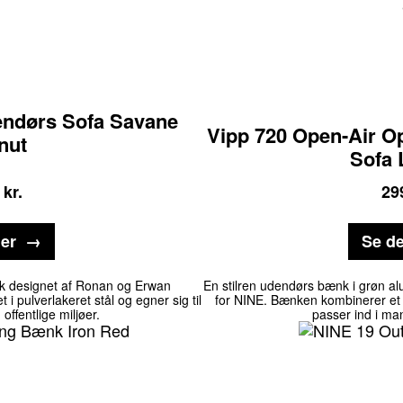
ndørs Sofa Savane
Vipp 720 Open-Air O
nut
Sofa 
kr.
29
jer
Se de
nk designet af Ronan og Erwan
En stilren udendørs bænk i grøn al
 i pulverlakeret stål og egner sig til
for NINE. Bænken kombinerer et 
offentlige miljøer.
passer ind i ma