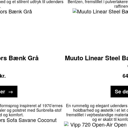
 og et stilrent udtryk til udendørs
Bentzen, fremstillet i pulverlake
.
raffiner
ors Bænk Grå
Muuto Linear Steel 
kr.
6
jer
Se de
ormsprog inspireret af 1970’ernes
En rummelig og elegant udendørs s
aler og polstret med Sunbrella-stof
holdbarhed og æstetik i et let
d og komfort.
fremstillet i vejrbestandige mater
og er skabt til komf