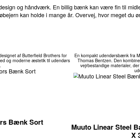
design og håndværk. En billig bænk kan være fin til midl
støbejern kan holde i mange år. Overvej, hvor meget du ø
esignet af Butterfield Brothers for
En kompakt udendørsbænk fra Muu
ed og moderne æstetik til udendørs
Thomas Bentzen. Den kombinere
.
vejrbestandige materialer, der
ud
rs Bænk Sort
Muuto Linear Steel 
X 