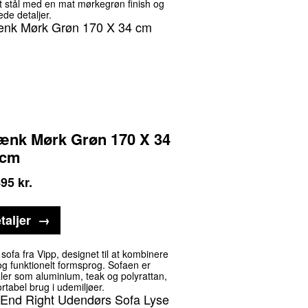
ret stål med en mat mørkegrøn finish og
ede detaljer.
Bænk Mørk Grøn 170 X 34
cm
495
kr.
taljer
ofa fra Vipp, designet til at kombinere
 og funktionelt formsprog. Sofaen er
ialer som aluminium, teak og polyrattan,
ortabel brug i udemiljøer.