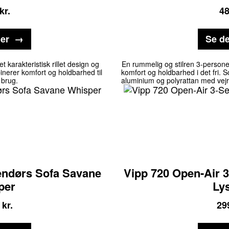
kr.
4
jer
Se de
arakteristisk rillet design og
En rummelig og stilren 3-personer
inerer komfort og holdbarhed til
komfort og holdbarhed i det fri. 
 brug.
aluminium og polyrattan med vejrb
ndørs Sofa Savane
Vipp 720 Open-Air 
per
Ly
kr.
29