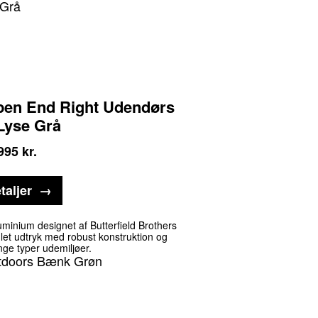
pen End Right Udendørs
Lyse Grå
995
kr.
taljer
uminium designet af Butterfield Brothers
let udtryk med robust konstruktion og
nge typer udemiljøer.