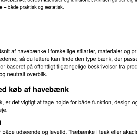
sse – både praktisk og æstetisk.
snit af havebænke i forskellige stilarter, materialer og pr
ederne, så du lettere kan finde den type bænk, der passer
 baseret på offentligt tilgængelige beskrivelser fra pro
og neutralt overblik.
ved køb af havebænk
er det vigtigt at tage højde for både funktion, design o
eje.
d
or både udseende og levetid. Træbænke i teak eller akacie