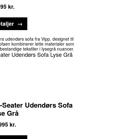
895
kr.
taljer
s udendørs sofa fra Vipp, designet til
Sofaen kombinerer lette materialer som
estandige tekstiler i lysegrå nuancer.
3-Seater Udendørs Sofa
se Grå
995
kr.