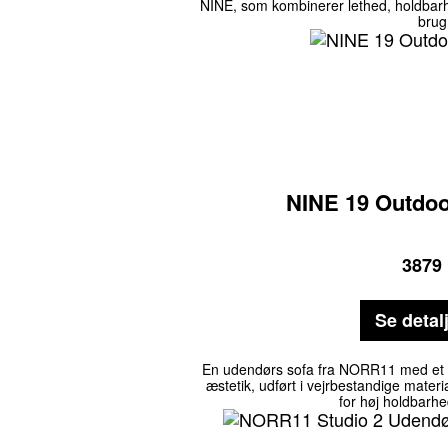
NINE, som kombinerer lethed, holdbarhed
brug
NINE 19 Outdo
3879
Se detal
En udendørs sofa fra NORR11 med et f
æstetik, udført i vejrbestandige materi
for høj holdbarhe