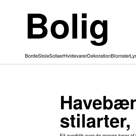
Bolig
Borde
Stole
Sofaer
Hvidevarer
Dekoration
Blomster
Ly
Havebænk
stilarter
Få overblik over de mange typer af 