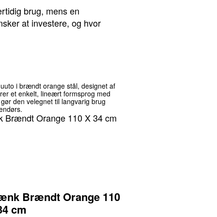
ertidig brug, mens en
nsker at investere, og hvor
to i brændt orange stål, designet af
r et enkelt, lineært formsprog med
 gør den velegnet til langvarig brug
endørs.
Bænk Brændt Orange 110
34 cm