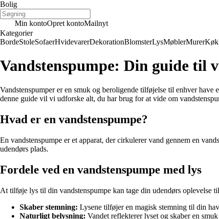
Bolig
Min konto
Opret konto
Mailnyt
Kategorier
Borde
Stole
Sofaer
Hvidevarer
Dekoration
Blomster
Lys
Møbler
Murer
Køk
Vandstenspumpe: Din guide til 
Vandstenspumper er en smuk og beroligende tilføjelse til enhver have el
denne guide vil vi udforske alt, du har brug for at vide om vandstensp
Hvad er en vandstenspumpe?
En vandstenspumpe er et apparat, der cirkulerer vand gennem en vandste
udendørs plads.
Fordele ved en vandstenspumpe med lys
At tilføje lys til din vandstenspumpe kan tage din udendørs oplevelse t
Skaber stemning:
Lysene tilføjer en magisk stemning til din have
Naturligt belysning:
Vandet reflekterer lyset og skaber en smu