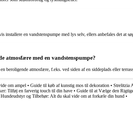
is installere en vandstenspumpe med lys selv, ellers anbefales det at sø
nde atmosfære med en vandstenspumpe?
n beroligende atmosfære, f.eks. ved siden af en siddeplads eller terras
 vide om ampel
•
Guide til køb af kunstig mos til dekoration
•
Strelitzia
er: Tilføj en farverig touch til din have
•
Guide til at Vælge den Rigtige
•
Hundeudstyr og Tilbehør: Alt du skal vide om at forkæle din hund
•