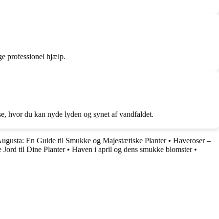
ge professionel hjælp.
se, hvor du kan nyde lyden og synet af vandfaldet.
 Augusta: En Guide til Smukke og Majestætiske Planter
•
Haveroser –
 Jord til Dine Planter
•
Haven i april og dens smukke blomster
•