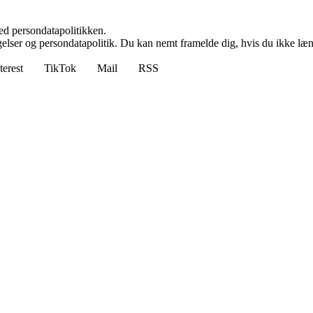
ed persondatapolitikken.
ngelser og persondatapolitik. Du kan nemt framelde dig, hvis du ikke læ
terest
TikTok
Mail
RSS