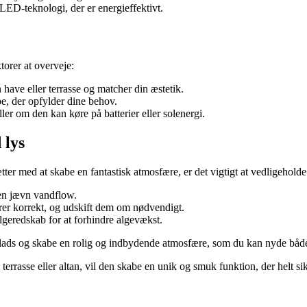
D-teknologi, der er energieffektivt.
orer at overveje:
have eller terrasse og matcher din æstetik.
, der opfylder dine behov.
er om den kan køre på batterier eller solenergi.
 lys
ter med at skabe en fantastisk atmosfære, er det vigtigt at vedligeholde
 en jævn vandflow.
erer korrekt, og udskift dem om nødvendigt.
lgeredskab for at forhindre algevækst.
lads og skabe en rolig og indbydende atmosfære, som du kan nyde både
errasse eller altan, vil den skabe en unik og smuk funktion, der helt si