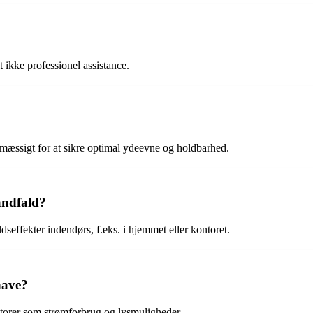
t ikke professionel assistance.
lmæssigt for at sikre optimal ydeevne og holdbarhed.
andfald?
effekter indendørs, f.eks. i hjemmet eller kontoret.
have?
ktorer som strømforbrug og lysmuligheder.