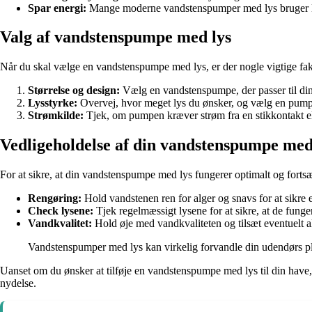
Spar energi:
Mange moderne vandstenspumper med lys bruger LE
Valg af vandstenspumpe med lys
Når du skal vælge en vandstenspumpe med lys, er der nogle vigtige fakt
Størrelse og design:
Vælg en vandstenspumpe, der passer til din 
Lysstyrke:
Overvej, hvor meget lys du ønsker, og vælg en pumpe
Strømkilde:
Tjek, om pumpen kræver strøm fra en stikkontakt ell
Vedligeholdelse af din vandstenspumpe med
For at sikre, at din vandstenspumpe med lys fungerer optimalt og fortsæt
Rengøring:
Hold vandstenen ren for alger og snavs for at sikre
Check lysene:
Tjek regelmæssigt lysene for at sikre, at de fung
Vandkvalitet:
Hold øje med vandkvaliteten og tilsæt eventuelt a
Vandstenspumper med lys kan virkelig forvandle din udendørs p
Uanset om du ønsker at tilføje en vandstenspumpe med lys til din have, t
nydelse.