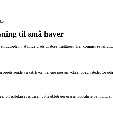
ken
sning til små haver
 udfordring at finde plads til store frugttræer. Her kommer søjlefrugttr
e en opretstående vækst, hvor grenene næsten vokser opad i stedet for udad
træer og søjlekirsebærtræer. Søjleæbletræer er især populære på grund a