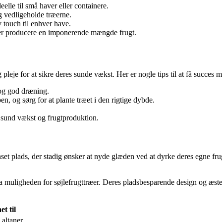
elle til små haver eller containere.
 vedligeholde træerne.
v touch til enhver have.
ræer producere en imponerende mængde frugt.
eje for at sikre deres sunde vækst. Her er nogle tips til at få succes m
s og god dræning.
n, og sørg for at plante træet i den rigtige dybde.
 sund vækst og frugtproduktion.
ænset plads, der stadig ønsker at nyde glæden ved at dyrke deres egne f
 fra muligheden for søjlefrugttræer. Deres pladsbesparende design og æstet
et til
 altaner