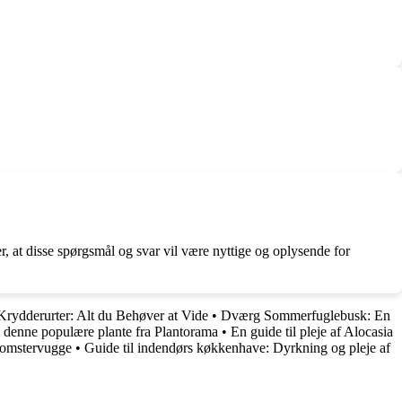
, at disse spørgsmål og svar vil være nyttige og oplysende for
Krydderurter: Alt du Behøver at Vide
•
Dværg Sommerfuglebusk: En
 denne populære plante fra Plantorama
•
En guide til pleje af Alocasia
blomstervugge
•
Guide til indendørs køkkenhave: Dyrkning og pleje af