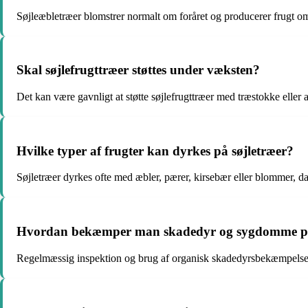
Søjleæbletræer blomstrer normalt om foråret og producerer frugt om
Skal søjlefrugttræer støttes under væksten?
Det kan være gavnligt at støtte søjlefrugttræer med træstokke eller a
Hvilke typer af frugter kan dyrkes på søjletræer?
Søjletræer dyrkes ofte med æbler, pærer, kirsebær eller blommer, da
Hvordan bekæmper man skadedyr og sygdomme på 
Regelmæssig inspektion og brug af organisk skadedyrsbekæmpelse k