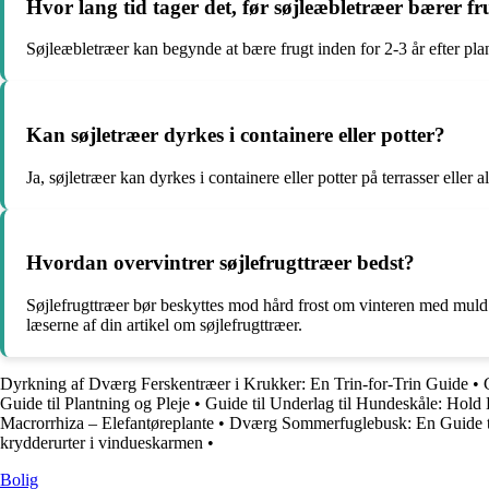
Hvor lang tid tager det, før søjleæbletræer bærer fr
Søjleæbletræer kan begynde at bære frugt inden for 2-3 år efter pla
Kan søjletræer dyrkes i containere eller potter?
Ja, søjletræer kan dyrkes i containere eller potter på terrasser eller a
Hvordan overvintrer søjlefrugttræer bedst?
Søjlefrugttræer bør beskyttes mod hård frost om vinteren med muld e
læserne af din artikel om søjlefrugttræer.
Dyrkning af Dværg Ferskentræer i Krukker: En Trin-for-Trin Guide
•
Guide til Plantning og Pleje
•
Guide til Underlag til Hundeskåle: Hol
Macrorrhiza – Elefantøreplante
•
Dværg Sommerfuglebusk: En Guide til
krydderurter i vindueskarmen
•
Bolig