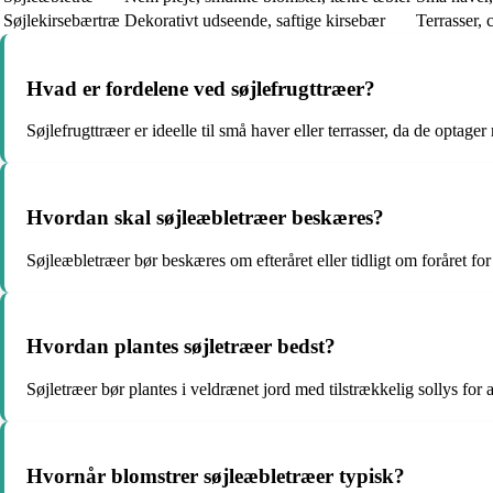
Søjlekirsebærtræ
Dekorativt udseende, saftige kirsebær
Terrasser, 
Hvad er fordelene ved søjlefrugttræer?
Søjlefrugttræer er ideelle til små haver eller terrasser, da de optag
Hvordan skal søjleæbletræer beskæres?
Søjleæbletræer bør beskæres om efteråret eller tidligt om foråret fo
Hvordan plantes søjletræer bedst?
Søjletræer bør plantes i veldrænet jord med tilstrækkelig sollys for
Hvornår blomstrer søjleæbletræer typisk?