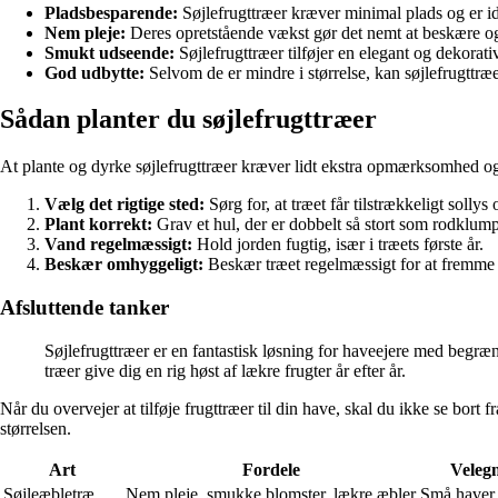
Pladsbesparende:
Søjlefrugttræer kræver minimal plads og er ide
Nem pleje:
Deres opretstående vækst gør det nemt at beskære og
Smukt udseende:
Søjlefrugttræer tilføjer en elegant og dekorati
God udbytte:
Selvom de er mindre i størrelse, kan søjlefrugtt
Sådan planter du søjlefrugttræer
At plante og dyrke søjlefrugttræer kræver lidt ekstra opmærksomhed og pl
Vælg det rigtige sted:
Sørg for, at træet får tilstrækkeligt solly
Plant korrekt:
Grav et hul, der er dobbelt så stort som rodklumpe
Vand regelmæssigt:
Hold jorden fugtig, især i træets første år.
Beskær omhyggeligt:
Beskær træet regelmæssigt for at fremme
Afsluttende tanker
Søjlefrugttræer er en fantastisk løsning for haveejere med begr
træer give dig en rig høst af lækre frugter år efter år.
Når du overvejer at tilføje frugttræer til din have, skal du ikke se bort
størrelsen.
Art
Fordele
Velegn
Søjleæbletræ
Nem pleje, smukke blomster, lækre æbler
Små haver,