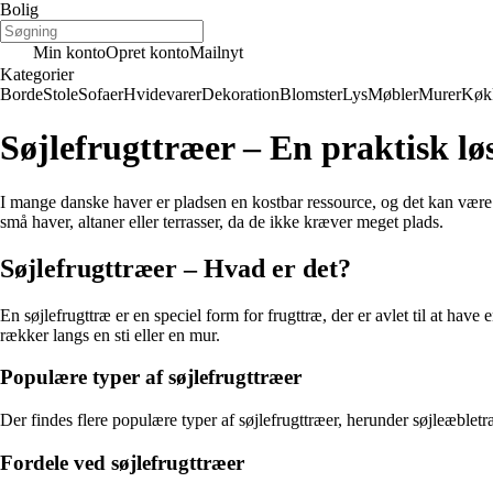
Bolig
Min konto
Opret konto
Mailnyt
Kategorier
Borde
Stole
Sofaer
Hvidevarer
Dekoration
Blomster
Lys
Møbler
Murer
Køk
Søjlefrugttræer – En praktisk lø
I mange danske haver er pladsen en kostbar ressource, og det kan være en
små haver, altaner eller terrasser, da de ikke kræver meget plads.
Søjlefrugttræer – Hvad er det?
En søjlefrugttræ er en speciel form for frugttræ, der er avlet til at hav
rækker langs en sti eller en mur.
Populære typer af søjlefrugttræer
Der findes flere populære typer af søjlefrugttræer, herunder søjleæble
Fordele ved søjlefrugttræer