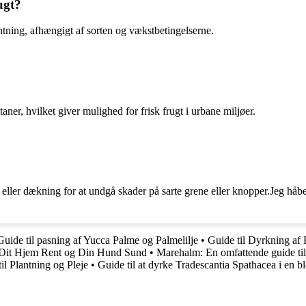
ugt?
ntning, afhængigt af sorten og vækstbetingelserne.
ltaner, hvilket giver mulighed for frisk frugt i urbane miljøer.
ller dækning for at undgå skader på sarte grene eller knopper.Jeg håber
Guide til pasning af Yucca Palme og Palmelilje
•
Guide til Dyrkning af 
d Dit Hjem Rent og Din Hund Sund
•
Marehalm: En omfattende guide til
 Plantning og Pleje
•
Guide til at dyrke Tradescantia Spathacea i en 