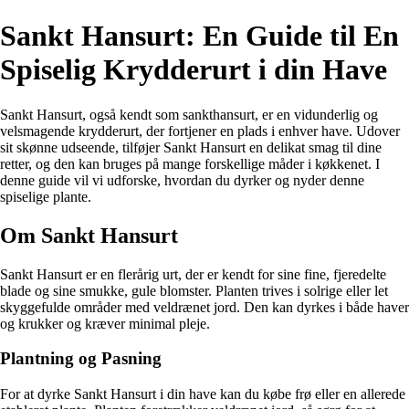
Sankt Hansurt: En Guide til En
Spiselig Krydderurt i din Have
Sankt Hansurt, også kendt som sankthansurt, er en vidunderlig og
velsmagende krydderurt, der fortjener en plads i enhver have. Udover
sit skønne udseende, tilføjer Sankt Hansurt en delikat smag til dine
retter, og den kan bruges på mange forskellige måder i køkkenet. I
denne guide vil vi udforske, hvordan du dyrker og nyder denne
spiselige plante.
Om Sankt Hansurt
Sankt Hansurt er en flerårig urt, der er kendt for sine fine, fjeredelte
blade og sine smukke, gule blomster. Planten trives i solrige eller let
skyggefulde områder med veldrænet jord. Den kan dyrkes i både haver
og krukker og kræver minimal pleje.
Plantning og Pasning
For at dyrke Sankt Hansurt i din have kan du købe frø eller en allerede