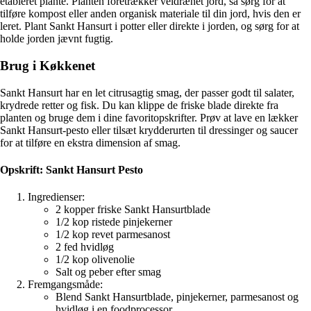
etableret plante. Planten foretrækker veldrænet jord, så sørg for at
tilføre kompost eller anden organisk materiale til din jord, hvis den er
leret. Plant Sankt Hansurt i potter eller direkte i jorden, og sørg for at
holde jorden jævnt fugtig.
Brug i Køkkenet
Sankt Hansurt har en let citrusagtig smag, der passer godt til salater,
krydrede retter og fisk. Du kan klippe de friske blade direkte fra
planten og bruge dem i dine favoritopskrifter. Prøv at lave en lækker
Sankt Hansurt-pesto eller tilsæt krydderurten til dressinger og saucer
for at tilføre en ekstra dimension af smag.
Opskrift: Sankt Hansurt Pesto
Ingredienser:
2 kopper friske Sankt Hansurtblade
1/2 kop ristede pinjekerner
1/2 kop revet parmesanost
2 fed hvidløg
1/2 kop olivenolie
Salt og peber efter smag
Fremgangsmåde:
Blend Sankt Hansurtblade, pinjekerner, parmesanost og
hvidløg i en foodprocessor.