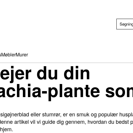
s
Møbler
Murer
ejer du din
achia-plante so
igøjnerblad eller stumrør, er en smuk og populær huspla
enne artikel vil vi guide dig gennem, hvordan du bedst p
 hjem.