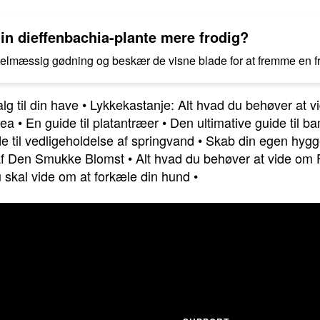
in dieffenbachia-plante mere frodig?
gelmæssig gødning og beskær de visne blade for at fremme en f
g til din have
•
Lykkekastanje: Alt hvad du behøver at v
lea
•
En guide til platantræer
•
Den ultimative guide til b
e til vedligeholdelse af springvand
•
Skab din egen hygg
 af Den Smukke Blomst
•
Alt hvad du behøver at vide om
 skal vide om at forkæle din hund
•