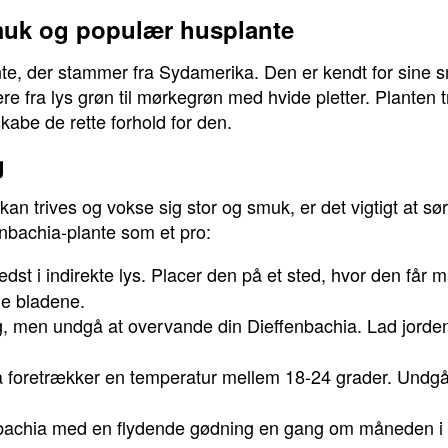
muk og populær husplante
nte, der stammer fra Sydamerika. Den er kendt for sine 
re fra lys grøn til mørkegrøn med hvide pletter. Planten t
skabe de rette forhold for den.
g
kan trives og vokse sig stor og smuk, er det vigtigt at sø
fenbachia-plante som et pro:
edst i indirekte lys. Placer den på et sted, hvor den får 
de bladene.
ig, men undgå at overvande din Dieffenbachia. Lad jorden 
 foretrækker en temperatur mellem 18-24 grader. Undgå
bachia med en flydende gødning en gang om måneden i