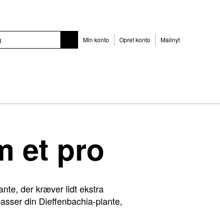
Min konto
Opret konto
Mailnyt
m et pro
nte, der kræver lidt ekstra
asser din Dieffenbachia-plante,