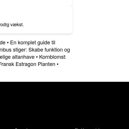
rodig vækst.
ide
•
En komplet guide til
ambus stiger: Skabe funktion og
elige altanhave
•
Kornblomst:
 Fransk Estragon Planten
•