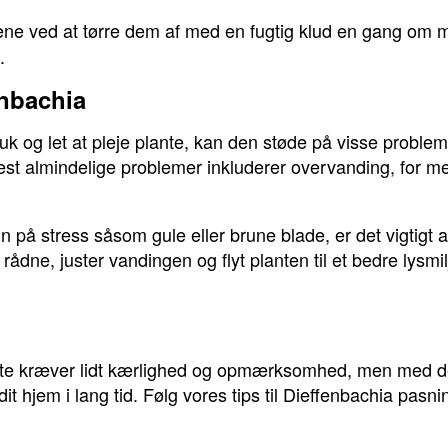
ne ved at tørre dem af med en fugtig klud en gang om m
.
nbachia
k og let at pleje plante, kan den støde på visse proble
 almindelige problemer inkluderer overvanding, for meg
n på stress såsom gule eller brune blade, er det vigtigt a
ådne, juster vandingen og flyt planten til et bedre lysmi
nte kræver lidt kærlighed og opmærksomhed, men med de 
t hjem i lang tid. Følg vores tips til Dieffenbachia pasn