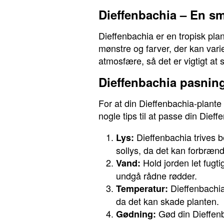
Dieffenbachia – En s
Dieffenbachia er en tropisk pla
mønstre og farver, der kan varie
atmosfære, så det er vigtigt at 
Dieffenbachia pasnin
For at din Dieffenbachia-plante 
nogle tips til at passe din Dief
Dieffenbachia trives b
Lys:
sollys, da det kan forbræn
Hold jorden let fugt
Vand:
undgå rådne rødder.
Dieffenbachia
Temperatur:
da det kan skade planten.
Gød din Dieffen
Gødning: