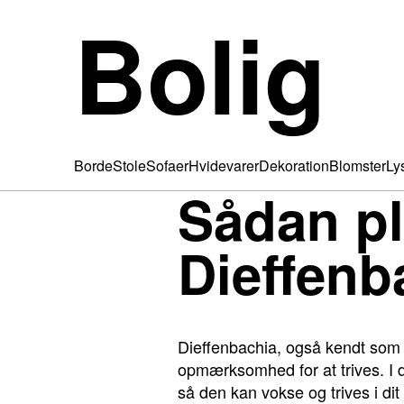
Bolig
Borde
Stole
Sofaer
Hvidevarer
Dekoration
Blomster
Ly
Sådan pl
Dieffenb
Dieffenbachia, også kendt som s
opmærksomhed for at trives. I d
så den kan vokse og trives i dit