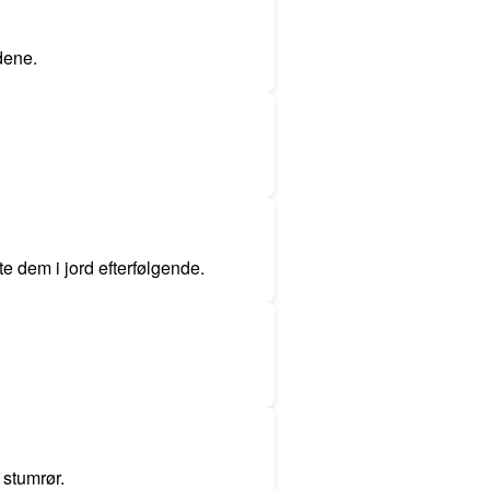
dene.
te dem i jord efterfølgende.
 stumrør.