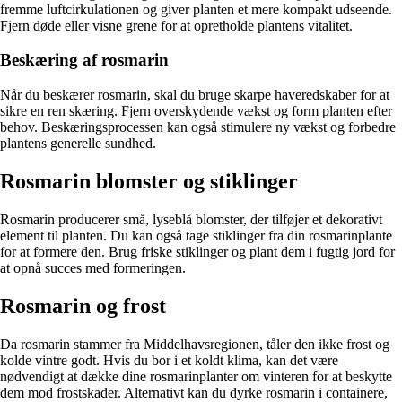
fremme luftcirkulationen og giver planten et mere kompakt udseende.
Fjern døde eller visne grene for at opretholde plantens vitalitet.
Beskæring af rosmarin
Når du beskærer rosmarin, skal du bruge skarpe haveredskaber for at
sikre en ren skæring. Fjern overskydende vækst og form planten efter
behov. Beskæringsprocessen kan også stimulere ny vækst og forbedre
plantens generelle sundhed.
Rosmarin blomster og stiklinger
Rosmarin producerer små, lyseblå blomster, der tilføjer et dekorativt
element til planten. Du kan også tage stiklinger fra din rosmarinplante
for at formere den. Brug friske stiklinger og plant dem i fugtig jord for
at opnå succes med formeringen.
Rosmarin og frost
Da rosmarin stammer fra Middelhavsregionen, tåler den ikke frost og
kolde vintre godt. Hvis du bor i et koldt klima, kan det være
nødvendigt at dække dine rosmarinplanter om vinteren for at beskytte
dem mod frostskader. Alternativt kan du dyrke rosmarin i containere,