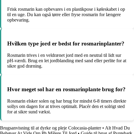
Frisk rosmarin kan opbevares i en plastikpose i køleskabet i op
til en uge. Du kan også tørre eller fryse rosmarin for længere
opbevaring.
Hvilken type jord er bedst for rosmarinplanter?
Rosmarin trives i en veldrænet jord med en neutral til lidt sur
pH-værdi. Brug en let jordblanding med sand eller perlite for at
sikre god dræning.
Hvor meget sol har en rosmarinplante brug for?
Rosmarin elsker solen og har brug for mindst 6-8 timers direkte
sollys om dagen for at trives optimalt. Placér den et solrigt sted
for at sikre sund vækst.
Brugsanvisning til at dyrke og pleje Colocasia-planter
•
Alt Hvad Du
Behøver At Vide Om Ph Målere Til Jord
•
Guide til brug af Pyntebark