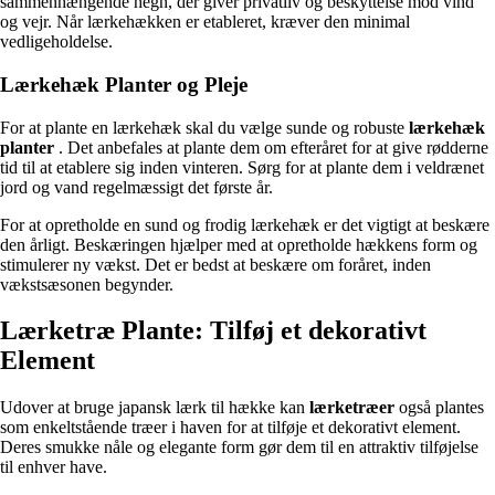
sammenhængende hegn, der giver privatliv og beskyttelse mod vind
og vejr. Når lærkehækken er etableret, kræver den minimal
vedligeholdelse.
Lærkehæk Planter og Pleje
For at plante en lærkehæk skal du vælge sunde og robuste
lærkehæk
planter
. Det anbefales at plante dem om efteråret for at give rødderne
tid til at etablere sig inden vinteren. Sørg for at plante dem i veldrænet
jord og vand regelmæssigt det første år.
For at opretholde en sund og frodig lærkehæk er det vigtigt at beskære
den årligt. Beskæringen hjælper med at opretholde hækkens form og
stimulerer ny vækst. Det er bedst at beskære om foråret, inden
vækstsæsonen begynder.
Lærketræ Plante: Tilføj et dekorativt
Element
Udover at bruge japansk lærk til hække kan
lærketræer
også plantes
som enkeltstående træer i haven for at tilføje et dekorativt element.
Deres smukke nåle og elegante form gør dem til en attraktiv tilføjelse
til enhver have.