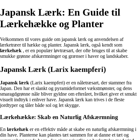
Japansk Lærk: En Guide til
Lærkehække og Planter
Velkommen til vores guide om japansk lærk og anvendelsen af
lærketræer til hække og planter. Japansk lærk, også kendt som
lærkehæk
, er en populær løvtræsart, der ofte bruges til at skabe
smukke grønne afskærmninger og grænser i haver og landskaber.
Japansk Lærk (Larix kaempferi)
Japansk lærk
(Larix kaempferi) er en nåletræsart, der stammer fra
Japan. Den har et slankt og pyramideformet vækstmønster, og dens
smaragdgrønne nåle bliver gyldne om efteråret, hvilket giver et smukt
visuelt indtryk i enhver have. Japansk lærk kan trives i de fleste
jordtyper og tåler både sol og let skygge.
Lærkehække: Skab en Naturlig Afskærmning
En
lærkehæk
er en effektiv måde at skabe en naturlig afskærmning i
din have. Planterne kan plantes tæt sammen for at danne et tæt og