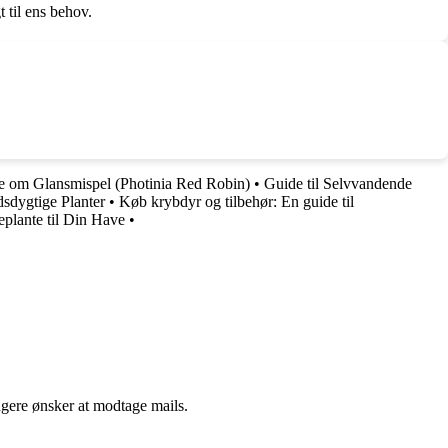
 til ens behov.
de om Glansmispel (Photinia Red Robin)
•
Guide til Selvvandende
sdygtige Planter
•
Køb krybdyr og tilbehør: En guide til
lante til Din Have
•
ngere ønsker at modtage mails.