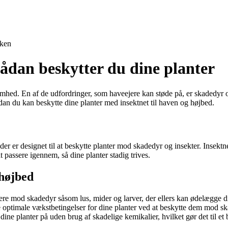
ken
Sådan beskytter du dine planter
mhed. En af de udfordringer, som haveejere kan støde på, er skadedyr og
dan du kan beskytte dine planter med insektnet til haven og højbed.
der er designet til at beskytte planter mod skadedyr og insekter. Insektn
t passere igennem, så dine planter stadig trives.
 højbed
iere mod skadedyr såsom lus, mider og larver, der ellers kan ødelægge di
 optimale vækstbetingelser for dine planter ved at beskytte dem mod sk
dine planter på uden brug af skadelige kemikalier, hvilket gør det til et