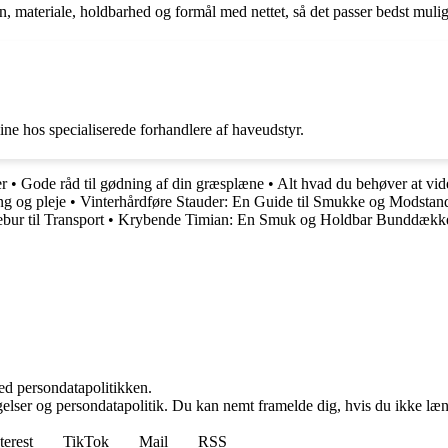
n, materiale, holdbarhed og formål med nettet, så det passer bedst muligt
ine hos specialiserede forhandlere af haveudstyr.
er
•
Gode råd til gødning af din græsplæne
•
Alt hvad du behøver at vi
ng og pleje
•
Vinterhårdføre Stauder: En Guide til Smukke og Modstand
bur til Transport
•
Krybende Timian: En Smuk og Holdbar Bunddækkep
ed persondatapolitikken.
ngelser og persondatapolitik. Du kan nemt framelde dig, hvis du ikke læ
terest
TikTok
Mail
RSS