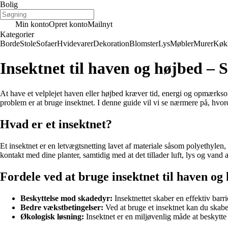
Bolig
Min konto
Opret konto
Mailnyt
Kategorier
Borde
Stole
Sofaer
Hvidevarer
Dekoration
Blomster
Lys
Møbler
Murer
Køk
Insektnet til haven og højbed – 
At have et velplejet haven eller højbed kræver tid, energi og opmærkso
problem er at bruge insektnet. I denne guide vil vi se nærmere på, hvor
Hvad er et insektnet?
Et insektnet er en letvægtsnetting lavet af materiale såsom polyethylen, 
kontakt med dine planter, samtidig med at det tillader luft, lys og vand a
Fordele ved at bruge insektnet til haven og
Beskyttelse mod skadedyr:
Insektnettet skaber en effektiv barr
Bedre vækstbetingelser:
Ved at bruge et insektnet kan du skabe
Økologisk løsning:
Insektnet er en miljøvenlig måde at beskytte 