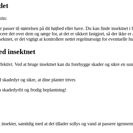
det
rin:
 passer til størrelsen på dit højbed eller have. Du kan finde insektnet i f
ere det over dem og sørge for, at det er sikkert fastgjort, så der ikke e
tnet, er det vigtigt at kontrollere nettet regelmæssigt for eventuelle hu
d insektnet
effektivt. Ved at bruge insektnet kan du forebygge skader og sikre en 
skadedyr og sikre, at dine planter trives
en skadedyrfri og frodig beplantning!
 insekter, samtidig med at det tillader sollys og vand at passere igennem