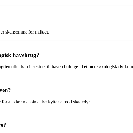
r er skånsomme for miljøet.
logisk havebrug?
jtemidler kan insektnet til haven bidrage til et mere økologisk dyrknin
aven?
er for at sikre maksimal beskyttelse mod skadedyr.
ve?