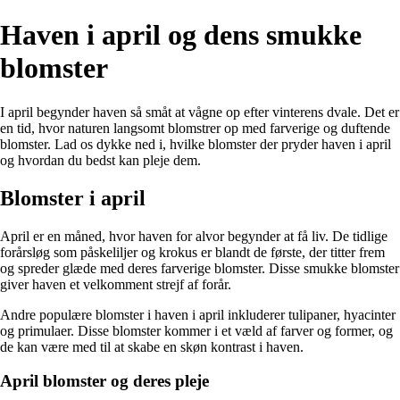
Haven i april og dens smukke
blomster
I april begynder haven så småt at vågne op efter vinterens dvale. Det er
en tid, hvor naturen langsomt blomstrer op med farverige og duftende
blomster. Lad os dykke ned i, hvilke blomster der pryder haven i april
og hvordan du bedst kan pleje dem.
Blomster i april
April er en måned, hvor haven for alvor begynder at få liv. De tidlige
forårsløg som påskeliljer og krokus er blandt de første, der titter frem
og spreder glæde med deres farverige blomster. Disse smukke blomster
giver haven et velkomment strejf af forår.
Andre populære blomster i haven i april inkluderer tulipaner, hyacinter
og primulaer. Disse blomster kommer i et væld af farver og former, og
de kan være med til at skabe en skøn kontrast i haven.
April blomster og deres pleje