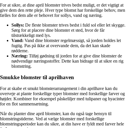
For at sikre, at dine april blomster trives bedst muligt, er det vigtigt at
give dem den rette pleje. Hver type blomst har forskellige behov, men
fælles for dem alle er behovet for sollys, vand og næring.
Sollys:
De fleste blomster trives bedst i fuld sol eller let skygge.
Sørg for at placere dine blomster et sted, hvor de får
tilstrækkeligt med lys.
Vand:
Vand dine blomster regelmæssigt, så jorden holdes let
fugtig. Pas på ikke at overvande dem, da det kan skade
rødderne.
Næring:
Tilføj gødning til jorden for at give dine blomster de
nødvendige næringsstoffer. Dette kan bidrage til at sikre en rig
blomstring.
Smukke blomster til aprilhaven
For at skabe et smukt blomsterarrangement i din aprilhave kan du
overveje at plante forskellige typer blomster med forskellige farver og
højder. Kombiner for eksempel påskeliljer med tulipaner og hyacinter
for en flot sammensætning.
Når du planter dine april blomster, kan du også tage hensyn til
blomstringstiderne. Ved at vælge blomster med forskellige
blomstringsperioder kan du sikre, at din have er fyldt med farver hele