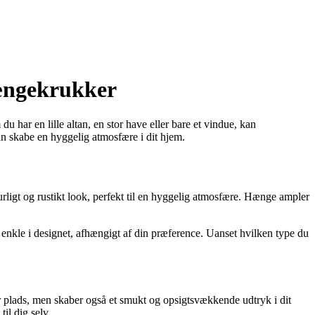
hængekrukker
u har en lille altan, en stor have eller bare et vindue, kan
an skabe en hyggelig atmosfære i dit hjem.
turligt og rustikt look, perfekt til en hyggelig atmosfære. Hænge ampler
 enkle i designet, afhængigt af din præference. Uanset hvilken type du
er plads, men skaber også et smukt og opsigtsvækkende udtryk i dit
il dig selv.