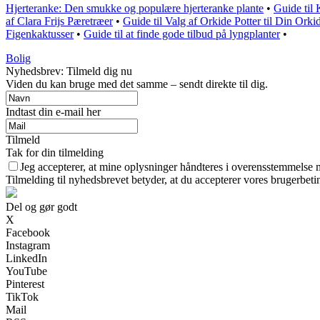
Hjerteranke: Den smukke og populære hjerteranke plante
•
Guide til
af Clara Frijs Pæretræer
•
Guide til Valg af Orkide Potter til Din Orki
Figenkaktusser
•
Guide til at finde gode tilbud på lyngplanter
•
Bolig
Nyhedsbrev: Tilmeld dig nu
Viden du kan bruge med det samme – sendt direkte til dig.
Indtast din e-mail her
Tilmeld
Tak for din tilmelding
Jeg accepterer, at mine oplysninger håndteres i overensstemmelse 
Tilmelding til nyhedsbrevet betyder, at du accepterer vores brugerbet
Del og gør godt
X
Facebook
Instagram
LinkedIn
YouTube
Pinterest
TikTok
Mail