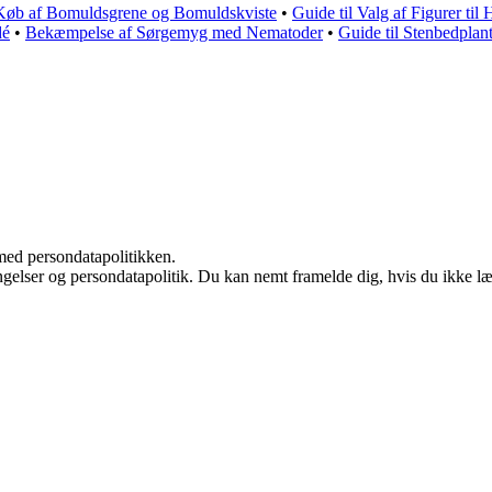
 Køb af Bomuldsgrene og Bomuldskviste
•
Guide til Valg af Figurer til
dé
•
Bekæmpelse af Sørgemyg med Nematoder
•
Guide til Stenbedplant
med persondatapolitikken.
ingelser og persondatapolitik. Du kan nemt framelde dig, hvis du ikke l