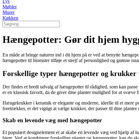
Lys
Møbler
Murer
Køkken
Hængepotter: Gør dit hjem hyg
En måde at bringe naturen ind i dit hjem på er ved at benytte hængepott
hængepotter til blomster tilføje et strejf af personlighed og grønne 
Forskellige typer hængepotter og krukker 
Der findes et bredt udvalg af hængepotter til rådighed, som kan passe t
er en klassisk favorit, da de giver dine planter mulighed for at svæve f
Hængekrukker i keramik er elegante og moderne, ideelle til et mere po
foretrækker, er det vigtigt at vælge krukker, der passer til dine planter 
Skab en levende væg med hængepotter
Et populært designelement er at skabe en levende væg ved hjælp af hæn
hjem. Ved at kombinere forskellige planter og hængepotter, kan du skab