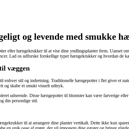
geligt og levende med smukke 
er eller hængekrukker til at vise dine yndlingsplanter frem. Uanset om d
nuancer. Lad os udforske forskellige typer hængekrukker og hvordan de k
til væggen
il enhver stil og indretning. Traditionelle hængepotter i flet giver et na
rit og skabe et smukt visuelt udtryk.
leret udseende. Disse hængepotter til blomster kan være farverige eller
og din personlige stil.
gekrukker til at arrangere dine planter vertikalt. Dette ikke kun spar
e en unik oase af grønt, der vil imponere dine gæster og bringe glæde t