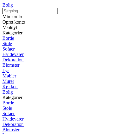
Bolig
Min konto
Opret konto
Mailnyt
Kategorier
Borde
Stole
Sofaer
Hvidevarer
Dekoration
Blomster
Lys
Møbler
Murer
Køkken
Bolig
Kategorier
Borde
Stole
Sofaer
Hvidevarer
Dekoration
Blomster