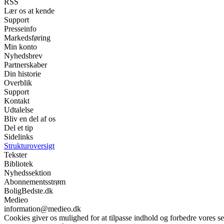
RSS
Lær os at kende
Support
Presseinfo
Markedsføring
Min konto
Nyhedsbrev
Partnerskaber
Din historie
Overblik
Support
Kontakt
Udtalelse
Bliv en del af os
Del et tip
Sidelinks
Strukturoversigt
Tekster
Bibliotek
Nyhedssektion
Abonnementsstrøm
BoligBedste.dk
Medieo
information@medieo.dk
Cookies giver os mulighed for at tilpasse indhold og forbedre vores s