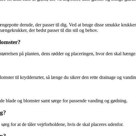
hængepotte derude, der passer til dig. Ved at bruge disse smukke krukker
ængekrukker, der bedst passer til din stil og behov.
blomster?
 størrelsen på planten, dens rødder og placeringen, hvor den skal hænge
blomster til krydderurter, så længe du sikrer den rette drainage og vandin
øde blade og blomster samt sørge for passende vanding og gødning.
ug?
g for at de tåler vejrforholdene, hvis de skal placeres udenfor.
en?