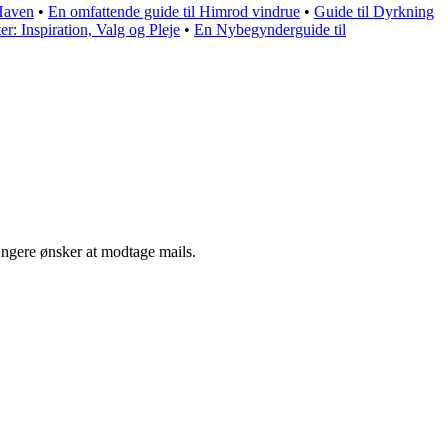
 Haven
•
En omfattende guide til Himrod vindrue
•
Guide til Dyrkning
er: Inspiration, Valg og Pleje
•
En Nybegynderguide til
ængere ønsker at modtage mails.