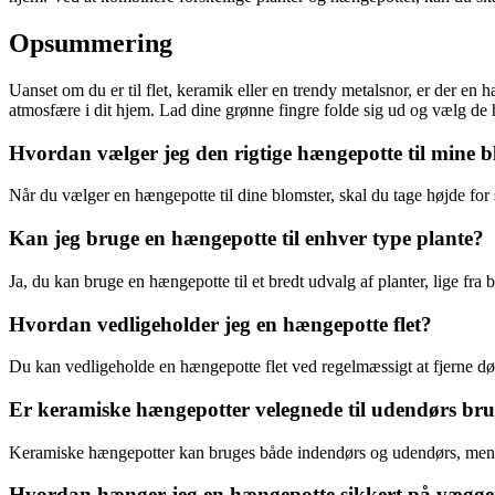
Opsummering
Uanset om du er til flet, keramik eller en trendy metalsnor, er der en 
atmosfære i dit hjem. Lad dine grønne fingre folde sig ud og vælg de h
Hvordan vælger jeg den rigtige hængepotte til mine 
Når du vælger en hængepotte til dine blomster, skal du tage højde for
Kan jeg bruge en hængepotte til enhver type plante?
Ja, du kan bruge en hængepotte til et bredt udvalg af planter, lige fra 
Hvordan vedligeholder jeg en hængepotte flet?
Du kan vedligeholde en hængepotte flet ved regelmæssigt at fjerne d
Er keramiske hængepotter velegnede til udendørs br
Keramiske hængepotter kan bruges både indendørs og udendørs, men sør
Hvordan hænger jeg en hængepotte sikkert på vægg