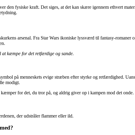
r den fysiske kraft. Det siges, at det kan skære igennem ethvert mater
etydning.
 skurkens arsenal. Fra Star Wars ikoniske lyssværd til fantasy-romaner o
en.
 at kæmpe for det retfærdige og sande.
mbol på menneskets evige stræben efter styrke og retfærdighed. Uanset om
dle modigt.
 kæmper for det, du tror på, og aldrig giver op i kampen mod det onde.
denen, der udstråler flammer eller ild.
d med?