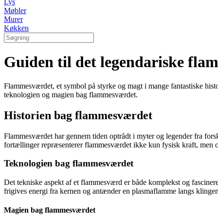
Lys
Møbler
Murer
Køkken
Guiden til det legendariske fl
Flammesværdet, et symbol på styrke og magt i mange fantastiske histori
teknologien og magien bag flammesværdet.
Historien bag flammesværdet
Flammesværdet har gennem tiden optrådt i myter og legender fra forske
fortællinger repræsenterer flammesværdet ikke kun fysisk kraft, men o
Teknologien bag flammesværdet
Det tekniske aspekt af et flammesværd er både komplekst og fascineren
frigives energi fra kernen og antænder en plasmaflamme langs klingen
Magien bag flammesværdet