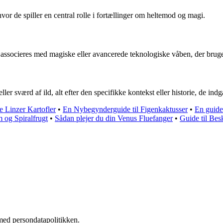
hvor de spiller en central rolle i fortællinger om heltemod og magi.
associeres med magiske eller avancerede teknologiske våben, der bruges
sværd af ild, alt efter den specifikke kontekst eller historie, de indgå
re Linzer Kartofler
•
En Nybegynderguide til Figenkaktusser
•
En guide 
 og Spiralfrugt
•
Sådan plejer du din Venus Fluefanger
•
Guide til Be
med persondatapolitikken.