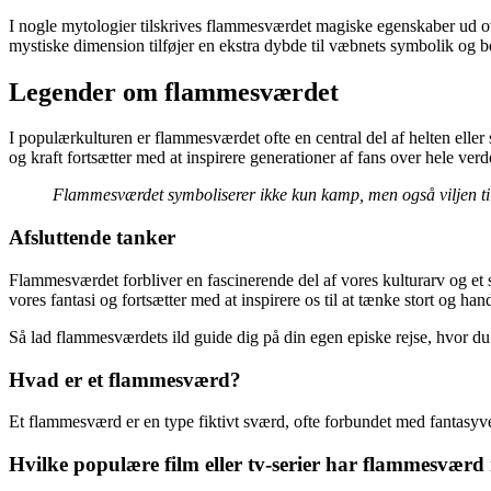
I nogle mytologier tilskrives flammesværdet magiske egenskaber ud ove
mystiske dimension tilføjer en ekstra dybde til væbnets symbolik og b
Legender om flammesværdet
I populærkulturen er flammesværdet ofte en central del af helten eller
og kraft fortsætter med at inspirere generationer af fans over hele verd
Flammesværdet symboliserer ikke kun kamp, men også viljen til
Afsluttende tanker
Flammesværdet forbliver en fascinerende del af vores kulturarv og et sy
vores fantasi og fortsætter med at inspirere os til at tænke stort og han
Så lad flammesværdets ild guide dig på din egen episke rejse, hvor du
Hvad er et flammesværd?
Et flammesværd er en type fiktivt sværd, ofte forbundet med fantasyver
Hvilke populære film eller tv-serier har flammesvær