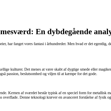
ammesværd: En dybdegående anal
er, har fanget vores fantasi i århundreder. Men hvad er det egentlig, d
llige kulturer. Det menes at være skabt af dygtige smede eller magikere 
gså passion, beslutsomhed og viljen til at kæmpe for det gode.
de. Kernen af sværdet består typisk af en speciel form for metallisk m
s overflade. Denne teknologi kræver en avanceret forståelse af fysik 