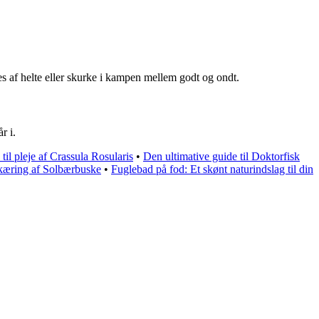
 af helte eller skurke i kampen mellem godt og ondt.
r i.
til pleje af Crassula Rosularis
•
Den ultimative guide til Doktorfisk
skæring af Solbærbuske
•
Fuglebad på fod: Et skønt naturindslag til din