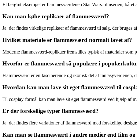
Et berømt eksempel er flammesværdene i Star Wars-filmserien, båret a
Kan man købe replikaer af flammesværd?
Ja, der findes virkelige replikaer af flammesværd til salg, der bruges a
Hvilket materiale er flammesværd normalt lavet af?
Moderne flammesværd-replikaer fremstilles typisk af materialer som plast
Hvorfor er flammesværd så populære i populærkultu
Flammesværd er en fascinerende og ikonisk del af fantasyverdenen, der
Hvordan kan man lave sit eget flammesværd til cospl
Til cosplay-formål kan man lave sit eget flammesværd ved hjælp af ma
Er der forskellige typer flammesværd?
Ja, der findes flere variationer af flammesværd med forskellige designs
Kan man se flammesværd i andre medier end film og 