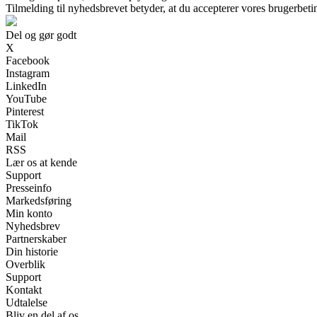
Tilmelding til nyhedsbrevet betyder, at du accepterer vores brugerbet
Del og gør godt
X
Facebook
Instagram
LinkedIn
YouTube
Pinterest
TikTok
Mail
RSS
Lær os at kende
Support
Presseinfo
Markedsføring
Min konto
Nyhedsbrev
Partnerskaber
Din historie
Overblik
Support
Kontakt
Udtalelse
Bliv en del af os