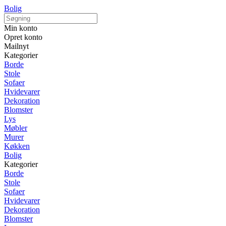
Bolig
Min konto
Opret konto
Mailnyt
Kategorier
Borde
Stole
Sofaer
Hvidevarer
Dekoration
Blomster
Lys
Møbler
Murer
Køkken
Bolig
Kategorier
Borde
Stole
Sofaer
Hvidevarer
Dekoration
Blomster