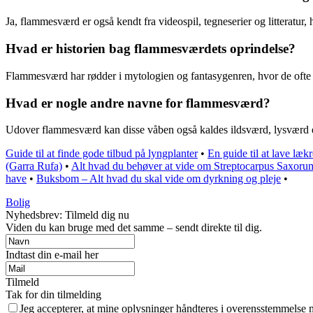
Ja, flammesværd er også kendt fra videospil, tegneserier og litteratur, 
Hvad er historien bag flammesværdets oprindelse?
Flammesværd har rødder i mytologien og fantasygenren, hvor de ofte 
Hvad er nogle andre navne for flammesværd?
Udover flammesværd kan disse våben også kaldes ildsværd, lysværd eller 
Guide til at finde gode tilbud på lyngplanter
•
En guide til at lave læk
(Garra Rufa)
•
Alt hvad du behøver at vide om Streptocarpus Saxorum
have
•
Buksbom – Alt hvad du skal vide om dyrkning og pleje
•
Bolig
Nyhedsbrev: Tilmeld dig nu
Viden du kan bruge med det samme – sendt direkte til dig.
Indtast din e-mail her
Tilmeld
Tak for din tilmelding
Jeg accepterer, at mine oplysninger håndteres i overensstemmelse 