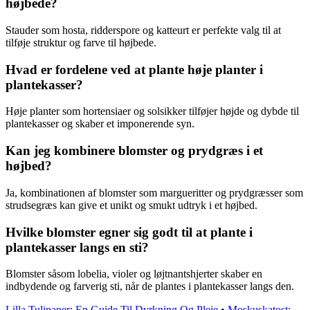
højbede?
Stauder som hosta, ridderspore og katteurt er perfekte valg til at
tilføje struktur og farve til højbede.
Hvad er fordelene ved at plante høje planter i
plantekasser?
Høje planter som hortensiaer og solsikker tilføjer højde og dybde til
plantekasser og skaber et imponerende syn.
Kan jeg kombinere blomster og prydgræs i et
højbed?
Ja, kombinationen af blomster som margueritter og prydgræsser som
strudsegræs kan give et unikt og smukt udtryk i et højbed.
Hvilke blomster egner sig godt til at plante i
plantekasser langs en sti?
Blomster såsom lobelia, violer og løjtnantshjerter skaber en
indbydende og farverig sti, når de plantes i plantekasser langs den.
Lilla Tulipaner: En Guide Til Dyrkning Og Pleje
•
Moskuskatost: