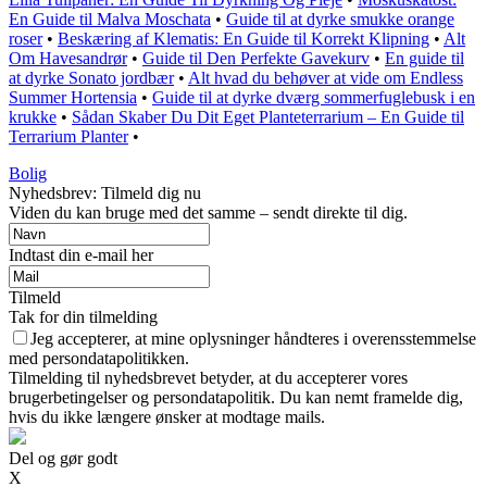
En Guide til Malva Moschata
•
Guide til at dyrke smukke orange
roser
•
Beskæring af Klematis: En Guide til Korrekt Klipning
•
Alt
Om Havesandrør
•
Guide til Den Perfekte Gavekurv
•
En guide til
at dyrke Sonato jordbær
•
Alt hvad du behøver at vide om Endless
Summer Hortensia
•
Guide til at dyrke dværg sommerfuglebusk i en
krukke
•
Sådan Skaber Du Dit Eget Planteterrarium – En Guide til
Terrarium Planter
•
Bolig
Nyhedsbrev: Tilmeld dig nu
Viden du kan bruge med det samme – sendt direkte til dig.
Indtast din e-mail her
Tilmeld
Tak for din tilmelding
Jeg accepterer, at mine oplysninger håndteres i overensstemmelse
med persondatapolitikken.
Tilmelding til nyhedsbrevet betyder, at du accepterer vores
brugerbetingelser og persondatapolitik. Du kan nemt framelde dig,
hvis du ikke længere ønsker at modtage mails.
Del og gør godt
X