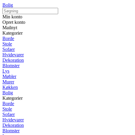
Bolig
Min konto
Opret konto
Mailnyt
Kategorier
Borde
Stole
Sofaer
Hvidevarer
Dekoration
Blomster
Lys
Møbler
Murer
Køkken
Bolig
Kategorier
Borde
Stole
Sofaer
Hvidevarer
Dekoration
Blomster