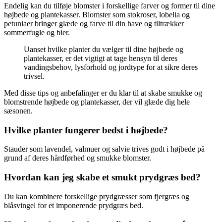
Endelig kan du tilføje blomster i forskellige farver og former til dine
højbede og plantekasser. Blomster som stokroser, lobelia og
petuniaer bringer glæde og farve til din have og tiltrækker
sommerfugle og bier.
Uanset hvilke planter du vælger til dine højbede og
plantekasser, er det vigtigt at tage hensyn til deres
vandingsbehov, lysforhold og jordtype for at sikre deres
trivsel.
Med disse tips og anbefalinger er du klar til at skabe smukke og
blomstrende højbede og plantekasser, der vil glæde dig hele
sæsonen.
Hvilke planter fungerer bedst i højbede?
Stauder som lavendel, valmuer og salvie trives godt i højbede på
grund af deres hårdførhed og smukke blomster.
Hvordan kan jeg skabe et smukt prydgræs bed?
Du kan kombinere forskellige prydgræsser som fjergræs og
blåsvingel for et imponerende prydgræs bed.