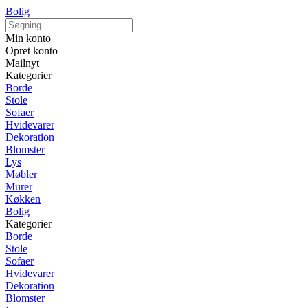
Bolig
Min konto
Opret konto
Mailnyt
Kategorier
Borde
Stole
Sofaer
Hvidevarer
Dekoration
Blomster
Lys
Møbler
Murer
Køkken
Bolig
Kategorier
Borde
Stole
Sofaer
Hvidevarer
Dekoration
Blomster