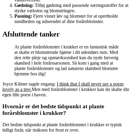
Gødning:
Tilføj gødning med passende næringsstoffer for at
styrke væksten og blomstringen.
Pasning:
Fjern visnet løv og blomster for at opretholde
sundheden og udseendet af dine forårsblomster.
Afsluttende tanker
At plante forårsblomster i krukker er en fantastisk måde
at skabe et blomstrende hjørne i dit udendørs rum. Med
den rette pleje og opmærksomhed kan du nyde farverig
skønhed i hele forårssæsonen. Så kom i gang med at
plante forårsblomster og lad naturens skønhed blomstre
hjemme hos dig!
Joyce Kilmer sagde engang:
I think that I shall never see a poem
lovely as a tree.
Men med forårsblomster i krukker kan du skabe din
egen lille poesi i haven.
Hvornår er det bedste tidspunkt at plante
forårsblomster i krukker?
Det bedste tidspunkt at plante forårsblomster i krukker er typisk
tidligt forår, når risikoen for frost er ovre.