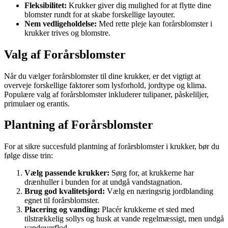
Fleksibilitet:
Krukker giver dig mulighed for at flytte dine
blomster rundt for at skabe forskellige layouter.
Nem vedligeholdelse:
Med rette pleje kan forårsblomster i
krukker trives og blomstre.
Valg af Forårsblomster
Når du vælger forårsblomster til dine krukker, er det vigtigt at
overveje forskellige faktorer som lysforhold, jordtype og klima.
Populære valg af forårsblomster inkluderer tulipaner, påskeliljer,
primulaer og erantis.
Plantning af Forårsblomster
For at sikre succesfuld plantning af forårsblomster i krukker, bør du
følge disse trin:
Vælg passende krukker:
Sørg for, at krukkerne har
drænhuller i bunden for at undgå vandstagnation.
Brug god kvalitetsjord:
Vælg en næringsrig jordblanding
egnet til forårsblomster.
Placering og vanding:
Placér krukkerne et sted med
tilstrækkelig sollys og husk at vande regelmæssigt, men undgå
vandoverflod.