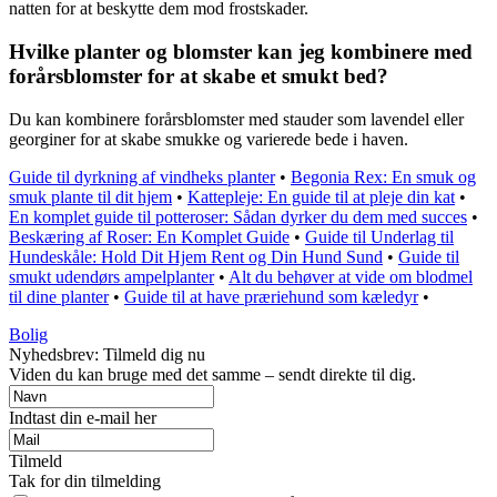
natten for at beskytte dem mod frostskader.
Hvilke planter og blomster kan jeg kombinere med
forårsblomster for at skabe et smukt bed?
Du kan kombinere forårsblomster med stauder som lavendel eller
georginer for at skabe smukke og varierede bede i haven.
Guide til dyrkning af vindheks planter
•
Begonia Rex: En smuk og
smuk plante til dit hjem
•
Kattepleje: En guide til at pleje din kat
•
En komplet guide til potteroser: Sådan dyrker du dem med succes
•
Beskæring af Roser: En Komplet Guide
•
Guide til Underlag til
Hundeskåle: Hold Dit Hjem Rent og Din Hund Sund
•
Guide til
smukt udendørs ampelplanter
•
Alt du behøver at vide om blodmel
til dine planter
•
Guide til at have præriehund som kæledyr
•
Bolig
Nyhedsbrev: Tilmeld dig nu
Viden du kan bruge med det samme – sendt direkte til dig.
Indtast din e-mail her
Tilmeld
Tak for din tilmelding