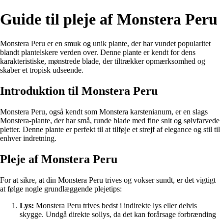
Guide til pleje af Monstera Peru
Monstera Peru er en smuk og unik plante, der har vundet popularitet
blandt plantelskere verden over. Denne plante er kendt for dens
karakteristiske, mønstrede blade, der tiltrækker opmærksomhed og
skaber et tropisk udseende.
Introduktion til Monstera Peru
Monstera Peru, også kendt som Monstera karstenianum, er en slags
Monstera-plante, der har små, runde blade med fine snit og sølvfarvede
pletter. Denne plante er perfekt til at tilføje et strejf af elegance og stil til
enhver indretning.
Pleje af Monstera Peru
For at sikre, at din Monstera Peru trives og vokser sundt, er det vigtigt
at følge nogle grundlæggende plejetips:
Lys:
Monstera Peru trives bedst i indirekte lys eller delvis
skygge. Undgå direkte sollys, da det kan forårsage forbrænding