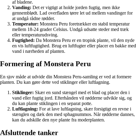
af bladene.
Vanding:
Det er vigtigt at holde jorden fugtig, men ikke
gennemblødt. Lad overfladen tørre let ud mellem vandinger for
at undgå rådne rødder.
Temperatur:
Monstera Peru foretrækker en stabil temperatur
mellem 18-24 grader Celsius. Undgå udsatte steder med træk
eller temperaturudsving.
Fugtighed:
Da Monstera Peru er en tropisk plante, vil den nyde
en vis luftfugtighed. Brug en luftfugter eller placer en bakke med
vand i nærheden af planten.
Formering af Monstera Peru
En sjov måde at udvide din Monstera Peru-samling er ved at formere
planten. Du kan gøre dette ved stiklinger eller luftlagning.
Stiklinger:
Skær en sund stængel med et blad og placer den i
vand eller fugtig jord. Efterhånden vil rødderne udvikle sig, og
du kan plante stiklingen i en separat potte.
Luftlagning:
For at lave luftlagning, skær forsigtigt en revne i
stænglen og dæk den med sphagnummos. Når rødderne dannes,
kan du adskille den nye plante fra moderplanten.
Afsluttende tanker