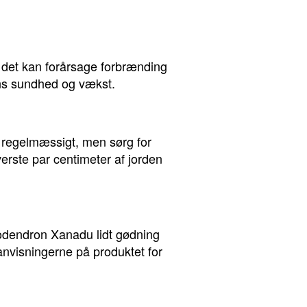
a det kan forårsage forbrænding
ens sundhed og vækst.
n regelmæssigt, men sørg for
verste par centimeter af jorden
lodendron Xanadu lidt gødning
 anvisningerne på produktet for