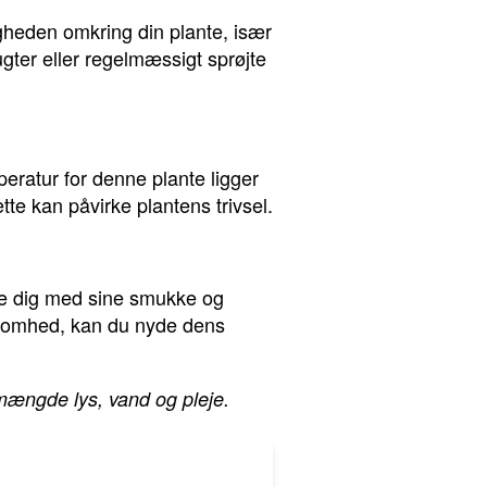
igheden omkring din plante, især
ugter eller regelmæssigt sprøjte
ratur for denne plante ligger
te kan påvirke plantens trivsel.
ne dig med sine smukke og
rksomhed, kan du nyde dens
e mængde lys, vand og pleje.