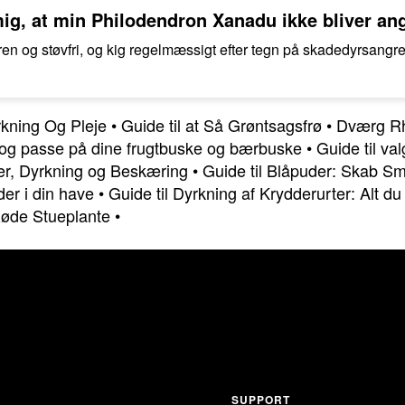
ig, at min Philodendron Xanadu ikke bliver an
n og støvfri, og kig regelmæssigt efter tegn på skadedyrsangr
yrkning Og Pleje
•
Guide til at Så Grøntsagsfrø
•
Dværg Rh
e og passe på dine frugtbuske og bærbuske
•
Guide til val
per, Dyrkning og Beskæring
•
Guide til Blåpuder: Skab S
der i din have
•
Guide til Dyrkning af Krydderurter: Alt d
Røde Stueplante
•
SUPPORT