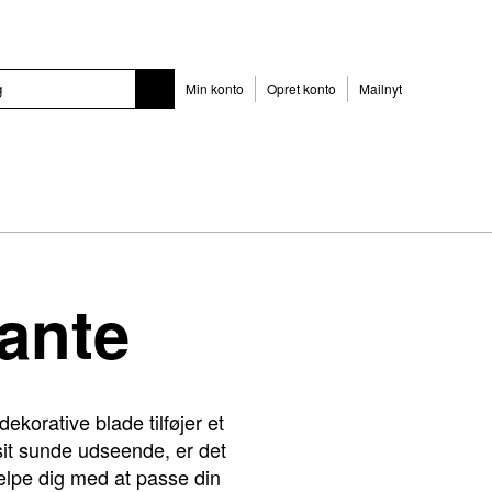
Min konto
Opret konto
Mailnyt
ante
korative blade tilføjer et
 sit sunde udseende, er det
jælpe dig med at passe din