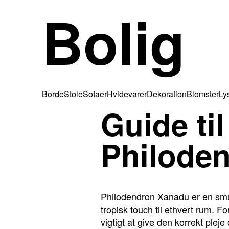
Bolig
Borde
Stole
Sofaer
Hvidevarer
Dekoration
Blomster
Ly
Guide til
Philode
Philodendron Xanadu er en smuk
tropisk touch til ethvert rum. F
vigtigt at give den korrekt ple