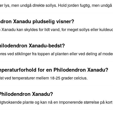
 lys, men undgå direkte sollys. Hold jorden fugtig, men undgå
ndron Xanadu pludselig visner?
Xanadu kan skyldes for lidt vand, for meget sollys eller kuldeu
hilodendron Xanadu-bedst?
s ved stiklinger fra toppen af planten eller ved deling af mode
mperaturforhold for en Philodendron Xanadu?
st ved temperaturer mellem 18-25 grader celcius.
 Philodendron Xanadu?
gtvoksende plante og kan nå en imponerende størrelse på kort t