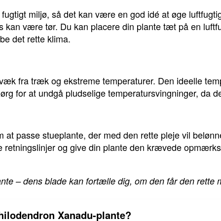
fugtigt miljø, så det kan være en god idé at øge luftfugt
s kan være tør. Du kan placere din plante tæt på en luftf
e det rette klima.
æk fra træk og ekstreme temperaturer. Den ideelle tempe
rg for at undgå pludselige temperatursvingninger, da det
at passe stueplante, der med den rette pleje vil beløn
sse retningslinjer og give din plante den krævede opmæ
 plante – dens blade kan fortælle dig, om den får den rett
Philodendron Xanadu-plante?