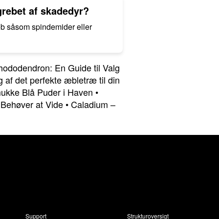
grebet af skadedyr?
eb såsom spindemider eller
ododendron: En Guide til Valg
g af det perfekte æbletræ til din
mukke Blå Puder i Haven
•
u Behøver at Vide
•
Caladium –
Support
Strukturoversigt