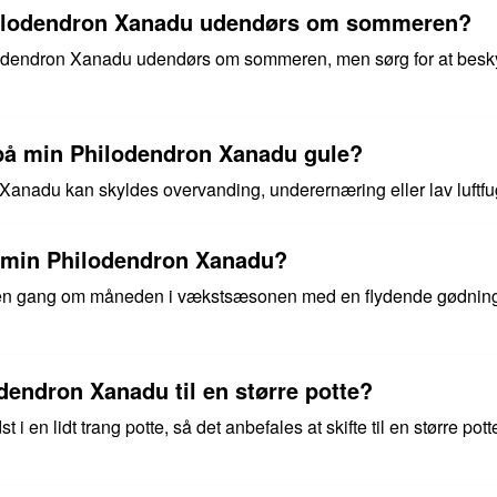
hilodendron Xanadu udendørs om sommeren?
ilodendron Xanadu udendørs om sommeren, men sørg for at besky
 på min Philodendron Xanadu gule?
anadu kan skyldes overvanding, underernæring eller lav luftfu
e min Philodendron Xanadu?
n gang om måneden i vækstsæsonen med en flydende gødning sp
odendron Xanadu til en større potte?
i en lidt trang potte, så det anbefales at skifte til en større pott