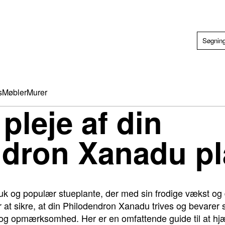
s
Møbler
Murer
 pleje af din
ndron Xanadu pl
 og populær stueplante, der med sin frodige vækst og de
or at sikre, at din Philodendron Xanadu trives og bevarer
je og opmærksomhed. Her er en omfattende guide til at h