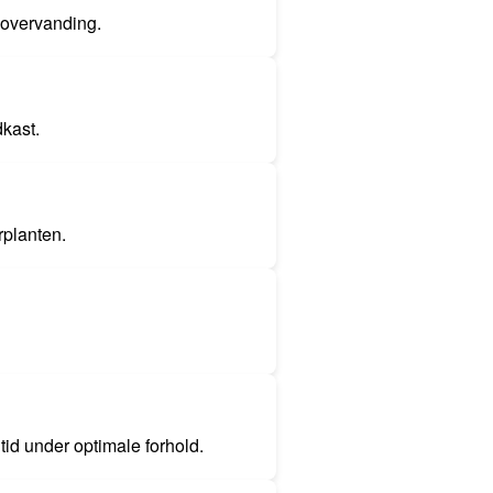
 overvanding.
dkast.
rplanten.
id under optimale forhold.