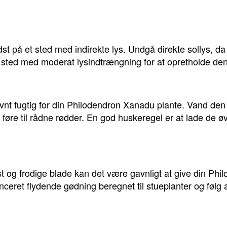
t på et sted med indirekte lys. Undgå direkte sollys, d
et sted med moderat lysindtrængning for at opretholde d
jævnt fugtig for din Philodendron Xanadu plante. Vand de
 føre til rådne rødder. En god huskeregel er at lade de ø
t og frodige blade kan det være gavnligt at give din Phi
alanceret flydende gødning beregnet til stueplanter og følg