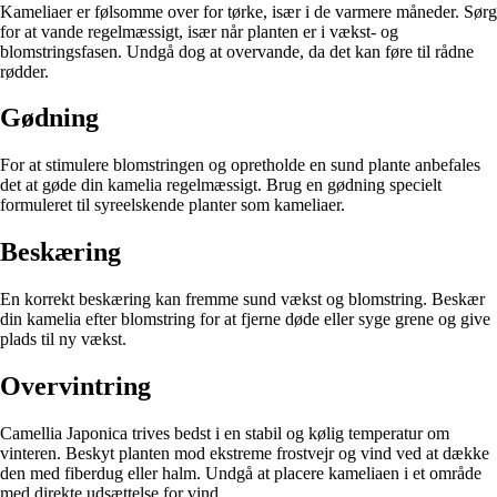
Kameliaer er følsomme over for tørke, især i de varmere måneder. Sørg
for at vande regelmæssigt, især når planten er i vækst- og
blomstringsfasen. Undgå dog at overvande, da det kan føre til rådne
rødder.
Gødning
For at stimulere blomstringen og opretholde en sund plante anbefales
det at gøde din kamelia regelmæssigt. Brug en gødning specielt
formuleret til syreelskende planter som kameliaer.
Beskæring
En korrekt beskæring kan fremme sund vækst og blomstring. Beskær
din kamelia efter blomstring for at fjerne døde eller syge grene og give
plads til ny vækst.
Overvintring
Camellia Japonica trives bedst i en stabil og kølig temperatur om
vinteren. Beskyt planten mod ekstreme frostvejr og vind ved at dække
den med fiberdug eller halm. Undgå at placere kameliaen i et område
med direkte udsættelse for vind.