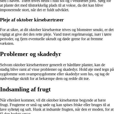
sted i haven. Træet trives bedst i fuld sol og i veldrænet jord. Sørg for
at plante det med tilstrækkelig plads til at vokse, da det kan blive
imponerende stort, når det er fuldt udviklet.
Pleje af oktober kirsebærtræer
For at sikre, at dit oktober kirsebærtræ trives og blomstrer smukt, er det
vigtigt at give det den rette pleje. Vand træet regelmæssigt, især i tørre
perioder, og fjern eventuelle ukrudt og døde grene for at fremme
væksten.
Problemer og skadedyr
Selvom oktober kirsebærtræer generelt er hårdføre planter, kan de
stadig blive ramt af visse problemer og skadedyr. Hold øje med tegn på
sygdomme som svampesygdomme eller skadedyr som lus, og tag de
nødvendige skridt for at bekæmpe dem og redde dit træ.
Indsamling af frugt
Når efteråret kommer, vil dit oktober kirsebærtræ begynde at bære
frugt. Frugterne er små og søde og kan spises friske eller bruges til at
lave syltetøj og saft. Husk at indsamle frugten, når den er moden, for at
få den bedste smag.