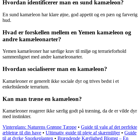
Hvordan identificerer man en sund kamæleon?
En sund kamæleon har klare øjne, god appetit og en pæn og farverig
hud.
Hvad er forskellen mellem en Yemen kamæleon og
andre kamæleonarter?
Yemen kamæleoner har særlige krav til miljø og terrarieforhold
sammenlignet med andre kamæleonarter.
Hvordan socialiserer man en kamæleon?
Kamæleoner er generelt ikke sociale dyr og trives bedst i et
enkeltstående terrarium.
Kan man træne en kamæleon?
Kamæleoner reagerer ikke særlig godt på træning, da de er vilde dyr
med instinkter.
Vinterglans: Naturens Grønne Tæppe
•
Guide til valg af det perfekte
æbletræ til din have
•
Ultimativ guide til pleje af skærmliljer
•
Guide
til at dyrke Snorkeplanten
•
Brændende Kærlighed Blomst – En