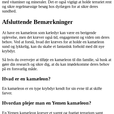
med vitaminer og mineraler. Det er også vigtigt at holde terrariet rent
og sikre regelmæssige besøg hos dyrlægen for at sikre deres
sundhed.
Afsluttende Bemærkninger
At have en kamæleon som kæledyr kan være en berigende
oplevelse, men det kræver også tid, engagement og viden om deres
behov. Ved at forstå, hvad der kræves for at holde en kamæleon
sund og lykkelig, kan du skabe et fantastisk forhold med dit nye
krybdyr.
Så hvis du overvejer at tilføje en kamæleon til din familie, så husk at
gøre din research og sikre dig, at du kan imødekomme deres behov
på en forsvarlig måde.
Hvad er en kamæleon?
En kamæleon er en type krybdyr kendt for sin evne til at skifte
farver.
Hvordan plejer man en Yemen kamæleon?
En Yemen kamæleon kræver et varmt og fugtigt terrarium samt