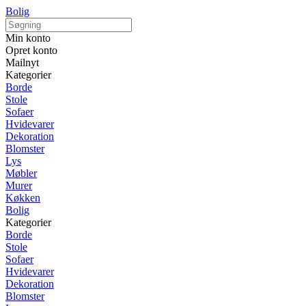
Bolig
Min konto
Opret konto
Mailnyt
Kategorier
Borde
Stole
Sofaer
Hvidevarer
Dekoration
Blomster
Lys
Møbler
Murer
Køkken
Bolig
Kategorier
Borde
Stole
Sofaer
Hvidevarer
Dekoration
Blomster