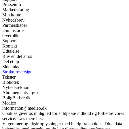
Presseinfo
Markedsføring
Min konto
Nyhedsbrev
Partnerskaber
Din historie
Overblik
Support
Kontakt
Udtalelse
Bliv en del af os
Del et tip
Sidelinks
Strukturoversigt
Tekster
Bibliotek
Nyhedssektion
Abonnementsstrøm
BoligBedste.dk
Medieo
information@medieo.dk
Cookies giver os mulighed for at tilpasse indhold og forbedre vores
service. Læs mere her.
Vi gemmer og tilgår oplysninger med hjælp fra cookies. Dine data
behandles med respekt, og du kan tilpasse dine præferencer