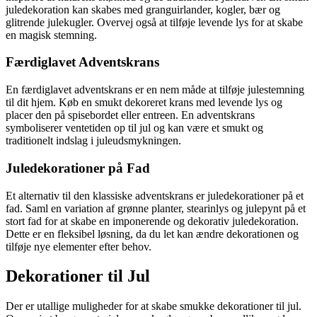
juledekoration kan skabes med granguirlander, kogler, bær og
glitrende julekugler. Overvej også at tilføje levende lys for at skabe
en magisk stemning.
Færdiglavet Adventskrans
En færdiglavet adventskrans er en nem måde at tilføje julestemning
til dit hjem. Køb en smukt dekoreret krans med levende lys og
placer den på spisebordet eller entreen. En adventskrans
symboliserer ventetiden op til jul og kan være et smukt og
traditionelt indslag i juleudsmykningen.
Juledekorationer på Fad
Et alternativ til den klassiske adventskrans er juledekorationer på et
fad. Saml en variation af grønne planter, stearinlys og julepynt på et
stort fad for at skabe en imponerende og dekorativ juledekoration.
Dette er en fleksibel løsning, da du let kan ændre dekorationen og
tilføje nye elementer efter behov.
Dekorationer til Jul
Der er utallige muligheder for at skabe smukke dekorationer til jul.