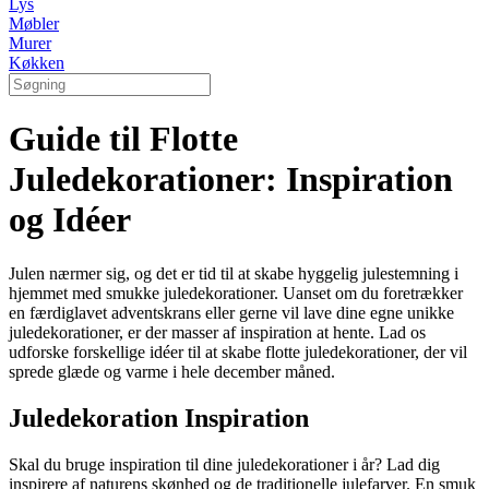
Lys
Møbler
Murer
Køkken
Guide til Flotte
Juledekorationer: Inspiration
og Idéer
Julen nærmer sig, og det er tid til at skabe hyggelig julestemning i
hjemmet med smukke juledekorationer. Uanset om du foretrækker
en færdiglavet adventskrans eller gerne vil lave dine egne unikke
juledekorationer, er der masser af inspiration at hente. Lad os
udforske forskellige idéer til at skabe flotte juledekorationer, der vil
sprede glæde og varme i hele december måned.
Juledekoration Inspiration
Skal du bruge inspiration til dine juledekorationer i år? Lad dig
inspirere af naturens skønhed og de traditionelle julefarver. En smuk