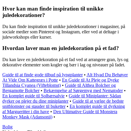
Hvor kan man finde inspiration til unikke
juledekorationer?
Du kan finde inspiration til unikke juledekorationer i magasiner, på
sociale medier som Pinterest og Instagram, eller ved at deltage i
juleworkshops eller kurser.
Hvordan laver man en juledekoration på et fad?
Du kan lave en juledekoration på et fad ved at arrangere gran, lys og
dekorative elementer som kogler og bær i lag og niveauer på fadet.
Guide til at finde gode tilbud på lyngplanter
•
Alt Hvad Du Behøver
At Vide Om Kattegræs i Potte
•
En Guide til At Pleje og Dyrke
Tillandsia Cyanea (Vifteblomst)
•
Guide til Althea Bolcher og
Bergamotte Bolcher
•
Bekæmpelse af Sørgemyg med Nematoder
•
En komplet guide til Solbærsalvie
•
Guide til Miniplanter: Sådan
dyrker og plejer du dine miniplanter
•
Guide til at vælge de bedste
snitblomster og stauder til buketter
•
En komplet guide til dyrkning
af Margueritter i din have
•
Den Ultimative Guide til Monstera
Monkey Mask (Adansonii)
•
Bolig