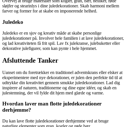
Overvej at bruge materialer som kogler, gran, bær, nelliker, røde
sløjfer og stearinlys i dine juledekorationer. Skab harmoni mellem
farver og former for at skabe en imponerende helhed.
Juledeko
Juledeko er en sjov og kreativ måde at skabe personlige
juledekorationer på. Involver hele familien i at lave juledekorationer,
og lad kreativiteten få frit spil. Lav fx julekranse, julebuketter eller
dekorative julefigurer, som kan pynte i hele hjemmet.
Afsluttende Tanker
Uanset om du foretrækker en traditionel adventskrans eller elsker at
eksperimentere med nye dekorationer, er julen den perfekte tid til at
udtrykke din kreativitet gennem smukke juledekorationer. Lad dig
inspirere af naturen, traditionerne og dine egne idéer, og skab en
julestemning, der vil fylde dit hjem med glæde og varme.
Hvordan laver man flotte juledekorationer
derhjemme?
Du kan lave flotte juledekorationer derhjemme ved at bruge
naturlige elementer som gran, kogler og røde bær.