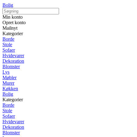
Bolig
Min konto
Opret konto
Mailnyt
Kategorier
Borde
Stole
Sofaer
Hvidevarer
Dekoration
Blomster
Lys
Møbler
Murer
Køkken
Bolig
Kategorier
Borde
Stole
Sofaer
Hvidevarer
Dekoration
Blomster