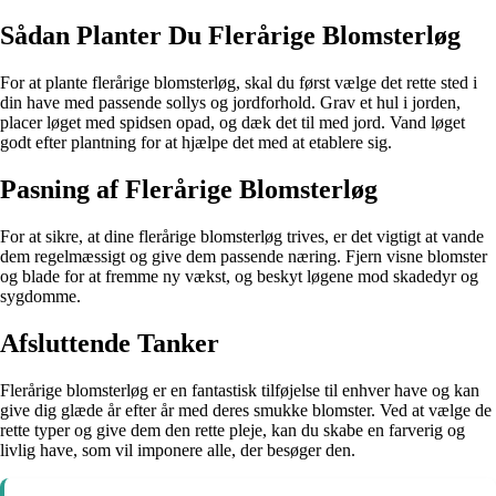
Sådan Planter Du Flerårige Blomsterløg
For at plante flerårige blomsterløg, skal du først vælge det rette sted i
din have med passende sollys og jordforhold. Grav et hul i jorden,
placer løget med spidsen opad, og dæk det til med jord. Vand løget
godt efter plantning for at hjælpe det med at etablere sig.
Pasning af Flerårige Blomsterløg
For at sikre, at dine flerårige blomsterløg trives, er det vigtigt at vande
dem regelmæssigt og give dem passende næring. Fjern visne blomster
og blade for at fremme ny vækst, og beskyt løgene mod skadedyr og
sygdomme.
Afsluttende Tanker
Flerårige blomsterløg er en fantastisk tilføjelse til enhver have og kan
give dig glæde år efter år med deres smukke blomster. Ved at vælge de
rette typer og give dem den rette pleje, kan du skabe en farverig og
livlig have, som vil imponere alle, der besøger den.