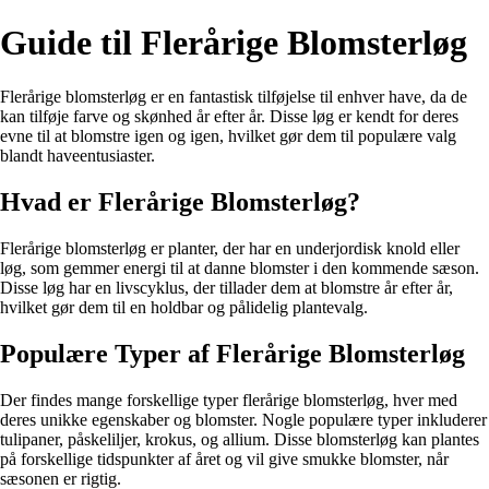
Guide til Flerårige Blomsterløg
Flerårige blomsterløg er en fantastisk tilføjelse til enhver have, da de
kan tilføje farve og skønhed år efter år. Disse løg er kendt for deres
evne til at blomstre igen og igen, hvilket gør dem til populære valg
blandt haveentusiaster.
Hvad er Flerårige Blomsterløg?
Flerårige blomsterløg er planter, der har en underjordisk knold eller
løg, som gemmer energi til at danne blomster i den kommende sæson.
Disse løg har en livscyklus, der tillader dem at blomstre år efter år,
hvilket gør dem til en holdbar og pålidelig plantevalg.
Populære Typer af Flerårige Blomsterløg
Der findes mange forskellige typer flerårige blomsterløg, hver med
deres unikke egenskaber og blomster. Nogle populære typer inkluderer
tulipaner, påskeliljer, krokus, og allium. Disse blomsterløg kan plantes
på forskellige tidspunkter af året og vil give smukke blomster, når
sæsonen er rigtig.