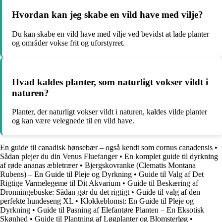
Hvordan kan jeg skabe en vild have med vilje?
Du kan skabe en vild have med vilje ved bevidst at lade planter
og områder vokse frit og uforstyrret.
Hvad kaldes planter, som naturligt vokser vildt i
naturen?
Planter, der naturligt vokser vildt i naturen, kaldes vilde planter
og kan være velegnede til en vild have.
En guide til canadisk hønsebær – også kendt som cornus canadensis
•
Sådan plejer du din Venus Fluefanger
•
En komplet guide til dyrkning
af røde ananas æbletræer
•
Bjergskovranke (Clematis Montana
Rubens) – En Guide til Pleje og Dyrkning
•
Guide til Valg af Det
Rigtige Varmelegeme til Dit Akvarium
•
Guide til Beskæring af
Dronningebuske: Sådan gør du det rigtigt
•
Guide til valg af den
perfekte hundeseng XL
•
Klokkeblomst: En Guide til Pleje og
Dyrkning
•
Guide til Pasning af Elefantøre Planten – En Eksotisk
Skønhed
•
Guide til Plantning af Løgplanter og Blomsterløg
•