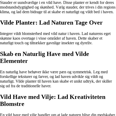
Stauder er uundværlige i en vild have. Disse planter er kendt for deres
modstandsdygtighed og skønhed. Vælg stauder, der trives i din regions
klima, og lad dem bidrage til at skabe et naturligt og vildt bed i haven.
Vilde Planter: Lad Naturen Tage Over
Integrer vildt blomsterbed med vild natur i haven. Lad naturens eget
skønne kaos overtage i visse områder af haven. Dette skaber et
naturligt touch og tiltrækker gavnlige insekter og dyreliv.
Skab en Naturlig Have med Vilde
Elementer
En naturlig have behøver ikke være pæn og symmetrisk. Leg med
forskellige teksturer og farver, og lad haven udvikle sig vildt og
naturligt. Vilde planter til haven kan skabe et unikt udtryk, der skiller
sig ud fra de traditionelle haver.
Vild Have med Vilje: Lad Kreativiteten
Blomstre
En vild have med vilje handler om at lade naturen blive din medskaber.