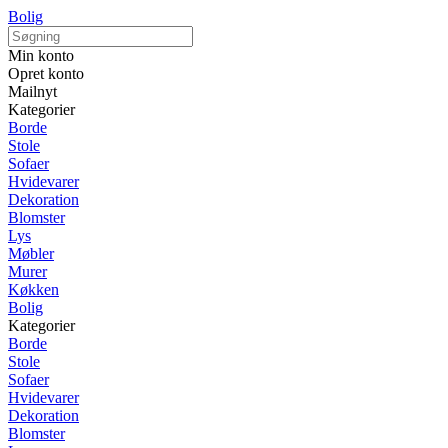
Bolig
Min konto
Opret konto
Mailnyt
Kategorier
Borde
Stole
Sofaer
Hvidevarer
Dekoration
Blomster
Lys
Møbler
Murer
Køkken
Bolig
Kategorier
Borde
Stole
Sofaer
Hvidevarer
Dekoration
Blomster