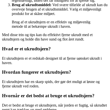
regelmæssigt, inden det får mulighed for at sprede sig.
Brug af ukrudtsmiddel:
Ved svære tilfælde af ukrudt kan du
overveje brugen af et ukrudtsmiddel. Vælg et miljøvenligt
produkt for at skåne miljøet.
Brug af et ukrudtsjern er en effektiv og miljøvenlig
metode til at bekæmpe ukrudt i haven.
Med disse trin og tips kan du effektivt fjerne ukrudt med et
ukrudtsjern og holde din have sund og flot året rundt.
Hvad er et ukrudtsjern?
Et ukrudtsjern er et redskab designet til at fjerne uønsket ukrudt i
haven.
Hvordan fungerer et ukrudtsjern?
Et ukrudtsjern har en skarp spids, der gør det muligt at løsne og
fjerne ukrudt ved roden.
Hvornår er det bedst at bruge et ukrudtsjern?
Det er bedst at bruge et ukrudtsjern, når jorden er fugtig, så ukrudtet
nemt kan trækkes op med rødderne.