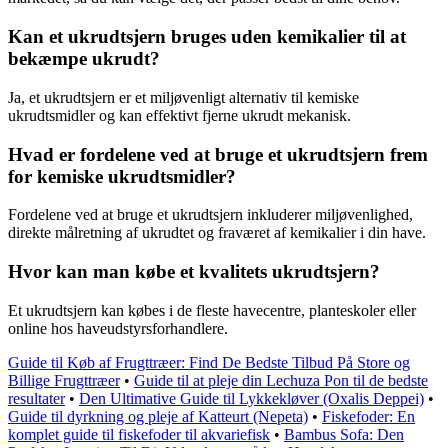
Kan et ukrudtsjern bruges uden kemikalier til at
bekæmpe ukrudt?
Ja, et ukrudtsjern er et miljøvenligt alternativ til kemiske
ukrudtsmidler og kan effektivt fjerne ukrudt mekanisk.
Hvad er fordelene ved at bruge et ukrudtsjern frem
for kemiske ukrudtsmidler?
Fordelene ved at bruge et ukrudtsjern inkluderer miljøvenlighed,
direkte målretning af ukrudtet og fraværet af kemikalier i din have.
Hvor kan man købe et kvalitets ukrudtsjern?
Et ukrudtsjern kan købes i de fleste havecentre, planteskoler eller
online hos haveudstyrsforhandlere.
Guide til Køb af Frugttræer: Find De Bedste Tilbud På Store og
Billige Frugttræer
•
Guide til at pleje din Lechuza Pon til de bedste
resultater
•
Den Ultimative Guide til Lykkekløver (Oxalis Deppei)
•
Guide til dyrkning og pleje af Katteurt (Nepeta)
•
Fiskefoder: En
komplet guide til fiskefoder til akvariefisk
•
Bambus Sofa: Den