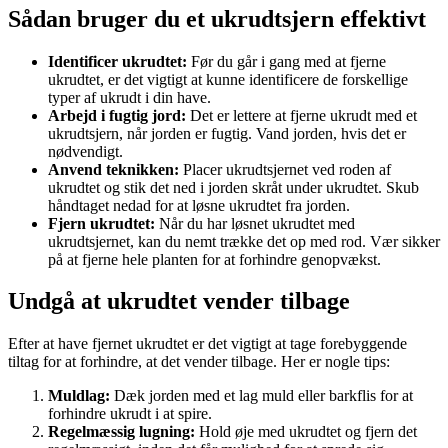
Sådan bruger du et ukrudtsjern effektivt
Identificer ukrudtet:
Før du går i gang med at fjerne
ukrudtet, er det vigtigt at kunne identificere de forskellige
typer af ukrudt i din have.
Arbejd i fugtig jord:
Det er lettere at fjerne ukrudt med et
ukrudtsjern, når jorden er fugtig. Vand jorden, hvis det er
nødvendigt.
Anvend teknikken:
Placer ukrudtsjernet ved roden af
ukrudtet og stik det ned i jorden skråt under ukrudtet. Skub
håndtaget nedad for at løsne ukrudtet fra jorden.
Fjern ukrudtet:
Når du har løsnet ukrudtet med
ukrudtsjernet, kan du nemt trække det op med rod. Vær sikker
på at fjerne hele planten for at forhindre genopvækst.
Undgå at ukrudtet vender tilbage
Efter at have fjernet ukrudtet er det vigtigt at tage forebyggende
tiltag for at forhindre, at det vender tilbage. Her er nogle tips:
Muldlag:
Dæk jorden med et lag muld eller barkflis for at
forhindre ukrudt i at spire.
Regelmæssig lugning:
Hold øje med ukrudtet og fjern det