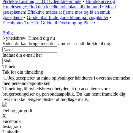
Perfekte Løsning Til Dit Udendørsområde
•
Hundekurve og
Hundesenge: Find den ideelle hvileplads til din hund
•
Mos i
græsplænen: Effektive måder at fjerne mos og få en smuk
græsplæne
•
Guide til at finde gode tilbud på lyngplanter
•
Eucalyptus Træ: En Guide til Dyrkning og Pleje
•
Bolig
Nyhedsbrev: Tilmeld dig nu
Viden du kan bruge med det samme – sendt direkte til dig.
Indtast din e-mail her
Tilmeld
Tak for din tilmelding
Jeg accepterer, at mine oplysninger håndteres i overensstemmelse
med persondatapolitikken.
Tilmelding til nyhedsbrevet betyder, at du accepterer vores
brugerbetingelser og persondatapolitik. Du kan nemt framelde dig,
hvis du ikke længere ønsker at modtage mails.
Del og gør godt
X
Facebook
Instagram
LinkedIn