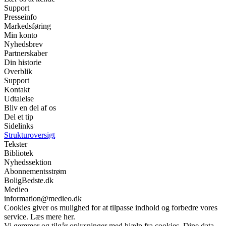
Support
Presseinfo
Markedsføring
Min konto
Nyhedsbrev
Partnerskaber
Din historie
Overblik
Support
Kontakt
Udtalelse
Bliv en del af os
Del et tip
Sidelinks
Strukturoversigt
Tekster
Bibliotek
Nyhedssektion
Abonnementsstrøm
BoligBedste.dk
Medieo
information@medieo.dk
Cookies giver os mulighed for at tilpasse indhold og forbedre vores
service. Læs mere her.
Vi gemmer og tilgår oplysninger med hjælp fra cookies. Dine data