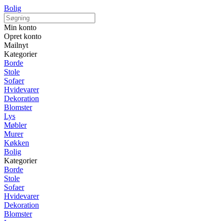
Bolig
Min konto
Opret konto
Mailnyt
Kategorier
Borde
Stole
Sofaer
Hvidevarer
Dekoration
Blomster
Lys
Møbler
Murer
Køkken
Bolig
Kategorier
Borde
Stole
Sofaer
Hvidevarer
Dekoration
Blomster