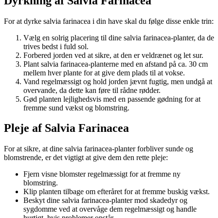
Dyrkning af Salvia Farinacea
For at dyrke salvia farinacea i din have skal du følge disse enkle trin:
Vælg en solrig placering til dine salvia farinacea-planter, da de
trives bedst i fuld sol.
Forbered jorden ved at sikre, at den er veldrænet og let sur.
Plant salvia farinacea-planterne med en afstand på ca. 30 cm
mellem hver plante for at give dem plads til at vokse.
Vand regelmæssigt og hold jorden jævnt fugtig, men undgå at
overvande, da dette kan føre til rådne rødder.
Gød planten lejlighedsvis med en passende gødning for at
fremme sund vækst og blomstring.
Pleje af Salvia Farinacea
For at sikre, at dine salvia farinacea-planter forbliver sunde og
blomstrende, er det vigtigt at give dem den rette pleje:
Fjern visne blomster regelmæssigt for at fremme ny
blomstring.
Klip planten tilbage om efteråret for at fremme buskig vækst.
Beskyt dine salvia farinacea-planter mod skadedyr og
sygdomme ved at overvåge dem regelmæssigt og handle
hurtigt, hvis problemer opstår.