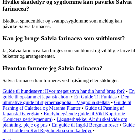
Hvilke skadedyr og sygdomme kan påvirke Salvia
farinacea?
Bladlus, spindemider og svampesygdomme som meldug kan
påvirke Salvia farinacea.
Kan jeg bruge Salvia farinacea som snitblomst?
Ja, Salvia farinacea kan bruges som snitblomst og vil tilføje farve til
buketter og arrangementer.
Hvordan formere jeg Salvia farinacea?
Salvia farinacea kan formeres ved frøsåning eller stiklinger.
Guide til hundesøvn: Hvor meget søvn har din hund brug for?
•
En
guide til opstammet japansk ahorn
•
En Guide Til Funkias
•
Den
ultimative guide til stjernemagnolia – Magnolia stellata
•
Guide til
Pasning af Calathea og Maranta Planter
•
Guide til Pasning af
Japansk Dværgløn
•
En dybdegående guide til Vild Kaprifolie
(Lonicera periclymenum)
•
Ligusterhække: Alt du skal vide om
plantning, pleje og pris
•
En guide til Ingrid Bergman roser
•
Guide
til at holde en Rød Regnbueboa som kæledyr
•