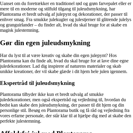
Uanset om du foretrækker en traditionel rød og grøn farvepalet eller er
mere til en moderne og stilfuld tilgang til juleudsmykning, har
Plantorama et bredt udvalg af julepynt og dekorationer, der passer til
enhver smag. Fra smukke julekugler og julestjerner til glitrende julelys
og granguirlander – du finder alt, hvad du skal bruge for at skabe en
magisk julestemning.
Gør din egen juleudsmykning
Har du lyst til at være kreativ og skabe din egen julepynt? Hos
Plantorama kan du finde alt, hvad du skal bruge for at lave dine egne
juledekorationer. Lad dig inspirere af naturens materialer og skab
unikke kreationer, der vil skabe glæde i dit hjem hele julen igennem.
Ekspertråd til juleudsmykning
Plantorama tilbyder ikke kun et bredt udvalg af smukke
juledekorationer, men også ekspertråd og vejledning til, hvordan du
bedst kan skabe den juleudsmykning, der passer til dit hjem og din
personlige stil. Besøg en Plantorama butik og få råd og vejledning fra
vores erfarne personale, der står klar til at hjælpe dig med at skabe den
perfekte julestemning.