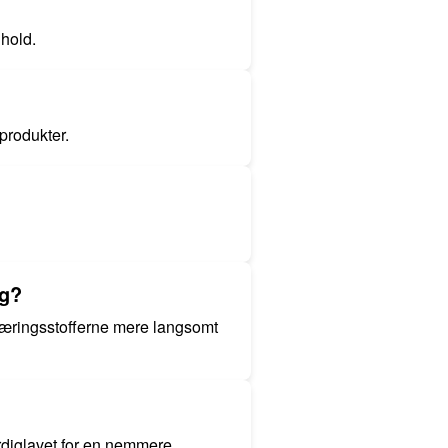
dhold.
produkter.
ng?
næringsstofferne mere langsomt
rdiglavet for en nemmere