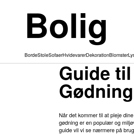
Bolig
Borde
Stole
Sofaer
Hvidevarer
Dekoration
Blomster
Ly
Guide ti
Gødning 
Når det kommer til at pleje dine
gødning er en populær og miljø
guide vil vi se nærmere på brug