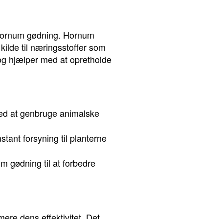
r hornum gødning. Hornum
 kilde til næringsstoffer som
 og hjælper med at opretholde
med at genbruge animalske
tant forsyning til planterne
um gødning til at forbedre
ere dens effektivitet. Det