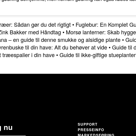
æer: Sådan gør du det rigtigt
•
Fuglebur: En Komplet Guid
 Zink Bakker med Håndtag
•
Morsø lanterner: Skab hygg
na – en guide til denne smukke og alsidige plante
•
Guid
renbuske til din have: Alt du behøver at vide
•
Guide til
t træespalier i din have
•
Guide til ikke-giftige stueplante
SUPPORT
g nu
PRESSEINFO
MARKEDSFØRING