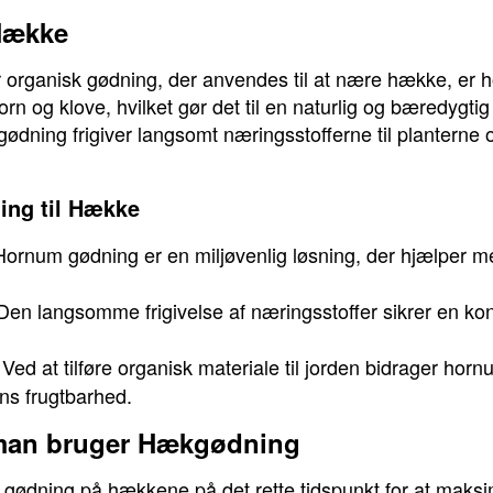
Hække
r organisk gødning, der anvendes til at nære hække, e
rn og klove, hvilket gør det til en naturlig og bæredygtig
gødning frigiver langsomt næringsstofferne til planterne
ing til Hække
ornum gødning er en miljøvenlig løsning, der hjælper 
en langsomme frigivelse af næringsstoffer sikrer en kons
Ved at tilføre organisk materiale til jorden bidrager horn
ns frugtbarhed.
man bruger Hækgødning
sk gødning på hækkene på det rette tidspunkt for at maksim