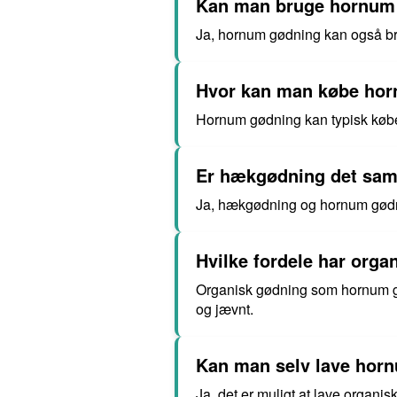
Kan man bruge hornum 
Ja, hornum gødning kan også bru
Hvor kan man købe ho
Hornum gødning kan typisk købes
Er hækgødning det sa
Ja, hækgødning og hornum gødnin
Hvilke fordele har orga
Organisk gødning som hornum gø
og jævnt.
Kan man selv lave hor
Ja, det er muligt at lave orga