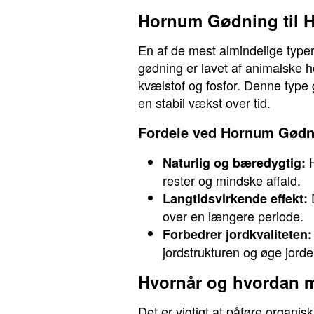
Hornum Gødning til 
En af de mest almindelige type
gødning er lavet af animalske ho
kvælstof og fosfor. Denne type 
en stabil vækst over tid.
Fordele ved Hornum Gødn
H
Naturlig og bæredygtig:
rester og mindske affald.
D
Langtidsvirkende effekt:
over en længere periode.
Forbedrer jordkvaliteten:
jordstrukturen og øge jorde
Hvornår og hvordan 
Det er vigtigt at påføre organi