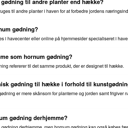
gødning til andre planter end hække?
ges til andre planter i haven for at forbedre jordens næringsin
rnum gødning?
 i havecenter eller online på hjemmesider specialiseret i have
mme som hornum gødning?
g refererer til det samme produkt, der er designet til hække.
nisk gødning til hække i forhold til kunstgødni
dning er mere skånsom for planterne og jorden samt frigiver 
num gødning derhjemme?
nisk gødning derhjemme, men hornum gødning kan også købes fæ