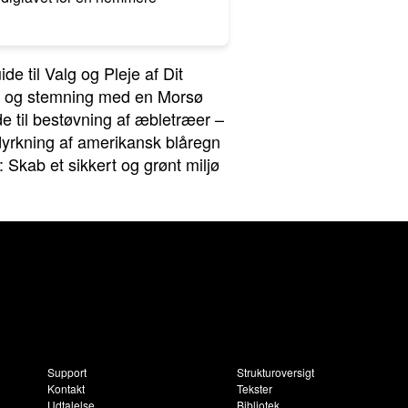
e til Valg og Pleje af Dit
e og stemning med en Morsø
e til bestøvning af æbletræer –
 dyrkning af amerikansk blåregn
r: Skab et sikkert og grønt miljø
Support
Strukturoversigt
Kontakt
Tekster
Udtalelse
Bibliotek