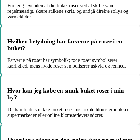
Forlæng levetiden af din buket roser ved at skifte vand
regelmæssigt, skære stilkene skråt, og undgå direkte sollys og
varmekilder.
Hvilken betydning har farverne på roser i en
buket?
Farverne på roser har symbolik; røde roser symboliserer
kærlighed, mens hvide roser symboliserer uskyld og renhed.
Hvor kan jeg købe en smuk buket roser i min
by?
Du kan finde smukke buket roser hos lokale blomsterbutikker,
supermarkeder eller online blomsterleverandører.
Hvordan vælger jeg den rigtige type roser til min