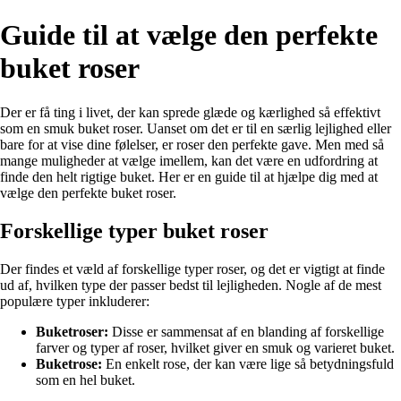
Guide til at vælge den perfekte
buket roser
Der er få ting i livet, der kan sprede glæde og kærlighed så effektivt
som en smuk buket roser. Uanset om det er til en særlig lejlighed eller
bare for at vise dine følelser, er roser den perfekte gave. Men med så
mange muligheder at vælge imellem, kan det være en udfordring at
finde den helt rigtige buket. Her er en guide til at hjælpe dig med at
vælge den perfekte buket roser.
Forskellige typer buket roser
Der findes et væld af forskellige typer roser, og det er vigtigt at finde
ud af, hvilken type der passer bedst til lejligheden. Nogle af de mest
populære typer inkluderer:
Buketroser:
Disse er sammensat af en blanding af forskellige
farver og typer af roser, hvilket giver en smuk og varieret buket.
Buketrose:
En enkelt rose, der kan være lige så betydningsfuld
som en hel buket.