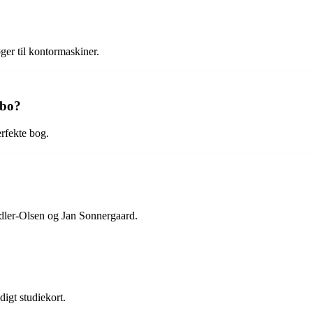
øger til kontormaskiner.
lbo?
erfekte bog.
 Adler-Olsen og Jan Sonnergaard.
digt studiekort.