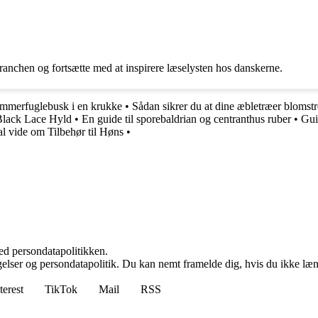
ranchen og fortsætte med at inspirere læselysten hos danskerne.
ommerfuglebusk i en krukke
•
Sådan sikrer du at dine æbletræer blomst
Black Lace Hyld
•
En guide til sporebaldrian og centranthus ruber
•
Gui
al vide om Tilbehør til Høns
•
ed persondatapolitikken.
ngelser og persondatapolitik. Du kan nemt framelde dig, hvis du ikke læ
terest
TikTok
Mail
RSS