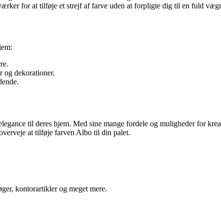
rker for at tilføje et strejf af farve uden at forpligte dig til en fuld væ
hjem:
re.
r og dekorationer.
dende.
il elegance til deres hjem. Med sine mange fordele og muligheder for krea
rveje at tilføje farven Albo til din palet.
ger, kontorartikler og meget mere.