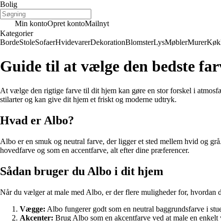
Bolig
Min konto
Opret konto
Mailnyt
Kategorier
Borde
Stole
Sofaer
Hvidevarer
Dekoration
Blomster
Lys
Møbler
Murer
Køk
Guide til at vælge den bedste fa
At vælge den rigtige farve til dit hjem kan gøre en stor forskel i atmos
stilarter og kan give dit hjem et friskt og moderne udtryk.
Hvad er Albo?
Albo er en smuk og neutral farve, der ligger et sted mellem hvid og g
hovedfarve og som en accentfarve, alt efter dine præferencer.
Sådan bruger du Albo i dit hjem
Når du vælger at male med Albo, er der flere muligheder for, hvordan d
Vægge:
Albo fungerer godt som en neutral baggrundsfarve i stu
Akcenter:
Brug Albo som en akcentfarve ved at male en enkelt væ