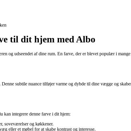
ken
rve til dit hjem med Albo
færen og udseendet af dine rum. En farve, der er blevet populær i mange h
rå. Denne subtile nuance tilføjer varme og dybde til dine vægge og sk
u kan integrere denne farve i dit hjem:
er, soveværelser og køkkener.
g eller et møbel for at skabe kontrast og interesse.