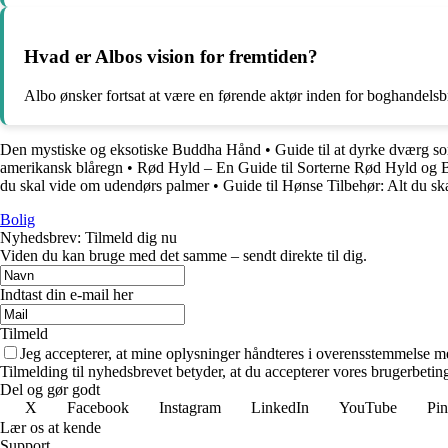
Hvad er Albos vision for fremtiden?
Albo ønsker fortsat at være en førende aktør inden for boghandelsb
Den mystiske og eksotiske Buddha Hånd
•
Guide til at dyrke dværg s
amerikansk blåregn
•
Rød Hyld – En Guide til Sorterne Rød Hyld og 
du skal vide om udendørs palmer
•
Guide til Hønse Tilbehør: Alt du sk
Bolig
Nyhedsbrev: Tilmeld dig nu
Viden du kan bruge med det samme – sendt direkte til dig.
Indtast din e-mail her
Tilmeld
Jeg accepterer, at mine oplysninger håndteres i overensstemmelse m
Tilmelding til nyhedsbrevet betyder, at du accepterer vores brugerbeti
Del og gør godt
X
Facebook
Instagram
LinkedIn
YouTube
Pin
Lær os at kende
Support