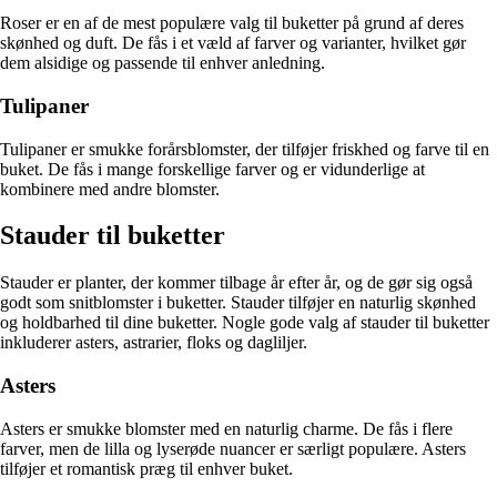
Roser er en af de mest populære valg til buketter på grund af deres
skønhed og duft. De fås i et væld af farver og varianter, hvilket gør
dem alsidige og passende til enhver anledning.
Tulipaner
Tulipaner er smukke forårsblomster, der tilføjer friskhed og farve til en
buket. De fås i mange forskellige farver og er vidunderlige at
kombinere med andre blomster.
Stauder til buketter
Stauder er planter, der kommer tilbage år efter år, og de gør sig også
godt som snitblomster i buketter. Stauder tilføjer en naturlig skønhed
og holdbarhed til dine buketter. Nogle gode valg af stauder til buketter
inkluderer asters, astrarier, floks og dagliljer.
Asters
Asters er smukke blomster med en naturlig charme. De fås i flere
farver, men de lilla og lyserøde nuancer er særligt populære. Asters
tilføjer et romantisk præg til enhver buket.