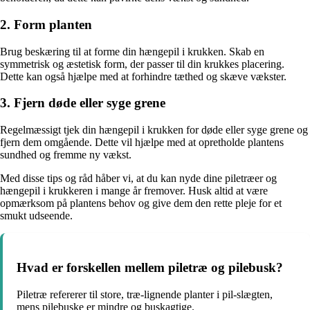
2. Form planten
Brug beskæring til at forme din hængepil i krukken. Skab en
symmetrisk og æstetisk form, der passer til din krukkes placering.
Dette kan også hjælpe med at forhindre tæthed og skæve vækster.
3. Fjern døde eller syge grene
Regelmæssigt tjek din hængepil i krukken for døde eller syge grene og
fjern dem omgående. Dette vil hjælpe med at opretholde plantens
sundhed og fremme ny vækst.
Med disse tips og råd håber vi, at du kan nyde dine piletræer og
hængepil i krukkeren i mange år fremover. Husk altid at være
opmærksom på plantens behov og give dem den rette pleje for et
smukt udseende.
Hvad er forskellen mellem piletræ og pilebusk?
Piletræ refererer til store, træ-lignende planter i pil-slægten,
mens pilebuske er mindre og buskagtige.