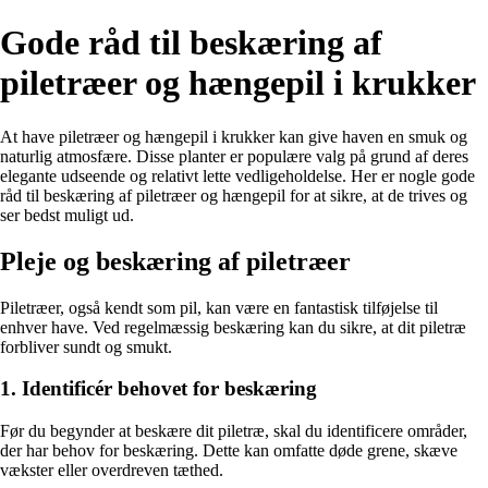
Gode råd til beskæring af
piletræer og hængepil i krukker
At have piletræer og hængepil i krukker kan give haven en smuk og
naturlig atmosfære. Disse planter er populære valg på grund af deres
elegante udseende og relativt lette vedligeholdelse. Her er nogle gode
råd til beskæring af piletræer og hængepil for at sikre, at de trives og
ser bedst muligt ud.
Pleje og beskæring af piletræer
Piletræer, også kendt som pil, kan være en fantastisk tilføjelse til
enhver have. Ved regelmæssig beskæring kan du sikre, at dit piletræ
forbliver sundt og smukt.
1. Identificér behovet for beskæring
Før du begynder at beskære dit piletræ, skal du identificere områder,
der har behov for beskæring. Dette kan omfatte døde grene, skæve
vækster eller overdreven tæthed.