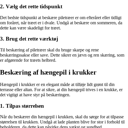
2. Vælg det rette tidspunkt
Det bedste tidspunkt at beskære piletræer er om efteråret eller tidligt
om foråret, når træet er i dvale. Undgå at beskære om sommeren, da
dette kan være skadeligt for træet.
3. Brug det rette værktøj
Til beskæring af piletræer skal du bruge skarpe og rene
beskæringssakse eller save. Dette sikrer en jævn og ren skæring, som
er afgørende for træets helbred.
Beskæring af hængepil i krukker
Hængepil i krukker er en elegant måde at tilføje lidt grønt til din
terrasse eller altan. For at sikre, at din hængepil trives i en krukke, er
det vigtigt at have styr på beskæringen.
1. Tilpas størrelsen
Når du beskærer din hængepil i krukken, skal du sørge for at tilpasse
størrelsen til krukken. Undgå at lade planten blive for stor i forhold til
beholderen, da dette kan påvirke dens vækst og sundhed.