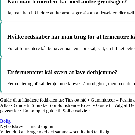
Kan man fermentere kål med andre grøntsager?
Ja, man kan inkludere andre grøntsager såsom gulerødder eller rødb
Hvilke redskaber har man brug for at fermentere k
For at fermentere kål behøver man en stor skål, salt, en lufttæt beho
Er fermenteret kål svært at lave derhjemme?
Fermentering af kål derhjemme kræver tålmodighed, men med de rett
Guide til at håndtere fedthalemus: Tips og råd
•
Gummitræer – Pasning, 
Albo
•
Guide til Smukke Storblomstrende Roser
•
Guide til Valg af D
gaveæske
•
En komplet guide til Solbærsalvie
•
Bolig
Nyhedsbrev: Tilmeld dig nu
Viden du kan bruge med det samme – sendt direkte til dig.