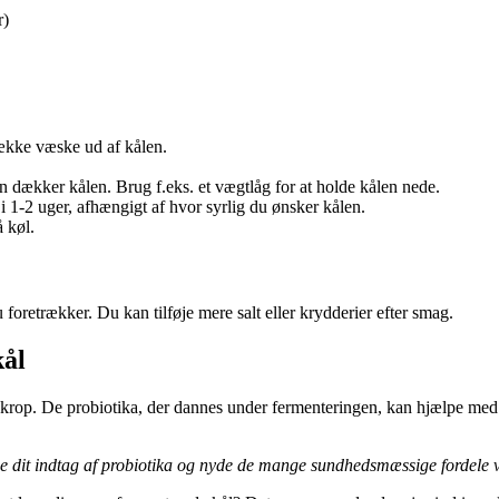
r)
trække væske ud af kålen.
en dækker kålen. Brug f.eks. et vægtlåg for at holde kålen nede.
 1-2 uger, afhængigt af hvor syrlig du ønsker kålen.
 køl.
foretrækker. Du kan tilføje mere salt eller krydderier efter smag.
kål
 krop. De probiotika, der dannes under fermenteringen, kan hjælpe med
e dit indtag af probiotika og nyde de mange sundhedsmæssige fordele v