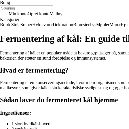
Bolig
Min konto
Opret konto
Mailnyt
Kategorier
Borde
Stole
Sofaer
Hvidevarer
Dekoration
Blomster
Lys
Møbler
Murer
Køk
Fermentering af kål: En guide ti
Fermentering af kål er en populær måde at bevare grøntsager på, samtid
bakterier, der støtter en sund fordøjelse og immunsystemet.
Hvad er fermentering?
Fermentering er en konserveringsmetode, hvor mikroorganismer som bakte
mælkesyre, som giver kålen sin karakteristiske syrlige smag og øger h
Sådan laver du fermenteret kål hjemme
Ingredienser:
1 stort hvidkålshoved
2 spsk havsalt