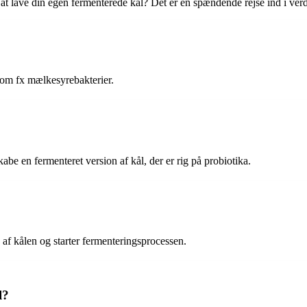
 at lave din egen fermenterede kål? Det er en spændende rejse ind i verde
som fx mælkesyrebakterier.
be en fermenteret version af kål, der er rig på probiotika.
 af kålen og starter fermenteringsprocessen.
l?