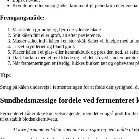
Krydderier efter smag (f.eks. kommenfrø, peberkorn eller enebæ
Fremgangsmåde:
Vask kålen grundigt og fjern de yderste blade.
Snit kålen fint eller groft, alt efter præference.
Massér saltet ind i kålen i en stor skål. Saltet vil hjælpe med at 
Tilsæt krydderier og bland godt.
Placer kålen i et glas- eller keramikburk og pres den ned, så saft
Dæk burken med et rent klæde og lad det stå ved stuetemperatur i
Når fermenteringen er færdig, lukkes burken tæt og opbevares på
Tip:
Smag på kålen undervejs i fermenteringen for at finde den syrlighed, du 
Sundhedsmæssige fordele ved fermenteret 
Fermenteret kål er ikke kun velsmagende, men det er også godt for din
til et stabilt blodsukkerniveau.
At lave fermenteret kål derhjemme er en sjov og nem måde at øg