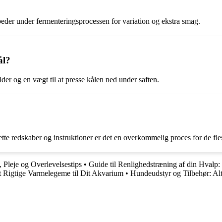
eder under fermenteringsprocessen for variation og ekstra smag.
ål?
lder og en vægt til at presse kålen ned under saften.
e redskaber og instruktioner er det en overkommelig proces for de fles
Pleje og Overlevelsestips
•
Guide til Renlighedstræning af din Hvalp: 
et Rigtige Varmelegeme til Dit Akvarium
•
Hundeudstyr og Tilbehør: Alt