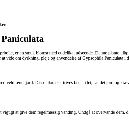
ken
 Paniculata
rbolle, er en smuk blomst med et delikat udseende. Denne plante tilhø
r at vide om dyrkning, pleje og anvendelse af Gypsophila Paniculata i d
ed veldrænet jord. Disse blomster trives bedst i let, sandet jord og kr
et vigtigt at give dem regelmæssig vanding. Undgå at overvande dem, da 