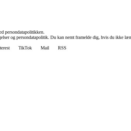
ed persondatapolitikken.
ngelser og persondatapolitik. Du kan nemt framelde dig, hvis du ikke læ
terest
TikTok
Mail
RSS