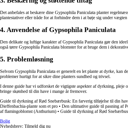
3. Beskæring og støttende tiltag
Det anbefales at beskære dine Gypsophila Paniculata planter regelmæss
plantestativer eller tråde for at forhindre dem i at bøje sig under vægten
4. Anvendelse af Gypsophila Paniculata
Den delikate og luftige karakter af Gypsophila Paniculata gør den ideel
også tørre Gypsophila Paniculata blomster for at bruge dem i dekorative
5. Problemløsning
Selvom Gypsophila Paniculata er generelt en let plante at dyrke, kan 
problemer hurtigt for at sikre dine planters sundhed og trivsel.
I denne guide har vi udforsket de vigtigste aspekter af dyrkning, ple
bringe skønhed til din have i mange år fremover.
Guide til dyrkning af Rød Snebærbusk: En farverig tilføjelse til din ha
Dieffenbachia-plante som et pro
•
Den ultimative guide til pasning af 
af flamingoblomst (Anthurium)
•
Guide til dyrkning af Rød Snebærbusk: 
Bolig
Nyhedsbrev: Tilmeld dig nu