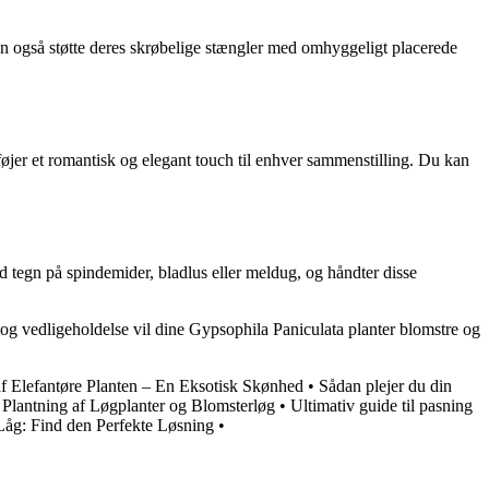
an også støtte deres skrøbelige stængler med omhyggeligt placerede
lføjer et romantisk og elegant touch til enhver sammenstilling. Du kan
 tegn på spindemider, bladlus eller meldug, og håndter disse
og vedligeholdelse vil dine Gypsophila Paniculata planter blomstre og
af Elefantøre Planten – En Eksotisk Skønhed
•
Sådan plejer du din
l Plantning af Løgplanter og Blomsterløg
•
Ultimativ guide til pasning
Låg: Find den Perfekte Løsning
•