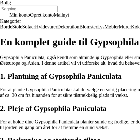
Bolig
Min konto
Opret konto
Mailnyt
Kategorier
Borde
Stole
Sofaer
Hvidevarer
Dekoration
Blomster
Lys
Møbler
Murer
Køk
En komplet guide til Gypsophila
Gypsophila Paniculata, også kendt som almindelig Gypsophila eller smø
Østeuropa og Asien. I denne artikel vil vi udforske alt, hvad du behøve
1. Plantning af Gypsophila Paniculata
For at plante Gypsophila Paniculata skal du vælge en solrig placering m
af ca. 30 cm fra hinanden for at sikre tilstrækkelig plads til vækst.
2. Pleje af Gypsophila Paniculata
For at holde dine Gypsophila Paniculata planter sunde og frodige, er d
til jorden en gang om året for at fremme en sund vækst.