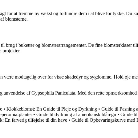
igt for at fremme ny vækst og forhindre dem i at blive for tykke. Du k
 af blomsterne.
 til brug i buketter og blomsterarrangementer. De fine blomsterklaser ti
 projekter.
den være modtagelig over for visse skadedyr og sygdomme. Hold øje med
je og anvendelse af Gypsophila Paniculata. Med den rette opmærksomhed 
ve
•
Klokkeblomst: En Guide til Pleje og Dyrkning
•
Guide til Pasning 
Peperomia-planter
•
Guide til dyrkning af amerikansk blåregn
•
Guide ti
En farverig tilføjelse til din have
•
Guide til Opbevaringskurve med 