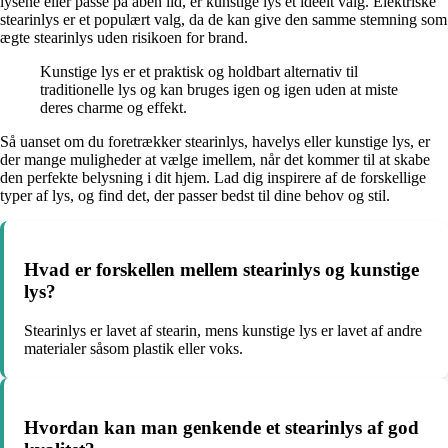
lysene eller passe på åben ild, er kunstige lys et ideelt valg. Elektriske
stearinlys er et populært valg, da de kan give den samme stemning som
ægte stearinlys uden risikoen for brand.
Kunstige lys er et praktisk og holdbart alternativ til
traditionelle lys og kan bruges igen og igen uden at miste
deres charme og effekt.
Så uanset om du foretrækker stearinlys, havelys eller kunstige lys, er
der mange muligheder at vælge imellem, når det kommer til at skabe
den perfekte belysning i dit hjem. Lad dig inspirere af de forskellige
typer af lys, og find det, der passer bedst til dine behov og stil.
Hvad er forskellen mellem stearinlys og kunstige
lys?
Stearinlys er lavet af stearin, mens kunstige lys er lavet af andre
materialer såsom plastik eller voks.
Hvordan kan man genkende et stearinlys af god