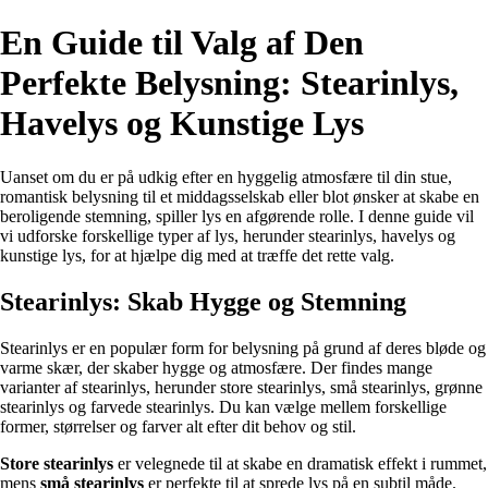
En Guide til Valg af Den
Perfekte Belysning: Stearinlys,
Havelys og Kunstige Lys
Uanset om du er på udkig efter en hyggelig atmosfære til din stue,
romantisk belysning til et middagsselskab eller blot ønsker at skabe en
beroligende stemning, spiller lys en afgørende rolle. I denne guide vil
vi udforske forskellige typer af lys, herunder stearinlys, havelys og
kunstige lys, for at hjælpe dig med at træffe det rette valg.
Stearinlys: Skab Hygge og Stemning
Stearinlys er en populær form for belysning på grund af deres bløde og
varme skær, der skaber hygge og atmosfære. Der findes mange
varianter af stearinlys, herunder store stearinlys, små stearinlys, grønne
stearinlys og farvede stearinlys. Du kan vælge mellem forskellige
former, størrelser og farver alt efter dit behov og stil.
Store stearinlys
er velegnede til at skabe en dramatisk effekt i rummet,
mens
små stearinlys
er perfekte til at sprede lys på en subtil måde.