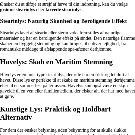
Ønsker du at tilføje et strejf af farve til din indretning, kan du vælge
grønne stearinlys
eller
farvede stearinlys
.
Stearinlys: Naturlig Skønhed og Beroligende Effekt
Stearinlys lavet af stearin eller sterin voks fremstilles af naturlige
materialer og har en beroligende effekt på sindet. Den naturlige flamme
skaber en hyggelig stemning og kan bruges til enhver lejlighed, fra
romantiske middage til afslappende spa-aftener derhjemme.
Havelys: Skab en Maritim Stemning
Havelys er en unik type stearinlys, der ofte har en frisk og let duft af
havet. Disse lys er perfekte til at skabe en maritim stemning derhjemme
eller til en sommerfest på terrassen. Havelys kan også være en skøn
gaveidé til en ven eller familiemedlem, der elsker alt, der har med havet
at gøre.
Kunstige Lys: Praktisk og Holdbart
Alternativ
For dem der ønsker belysning uden bekymring for at skulle slukke