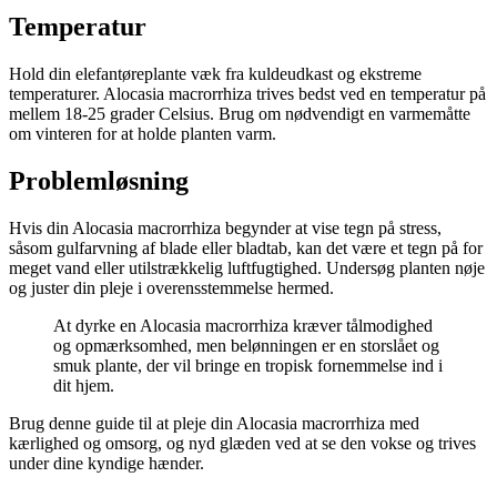
Temperatur
Hold din elefantøreplante væk fra kuldeudkast og ekstreme
temperaturer. Alocasia macrorrhiza trives bedst ved en temperatur på
mellem 18-25 grader Celsius. Brug om nødvendigt en varmemåtte
om vinteren for at holde planten varm.
Problemløsning
Hvis din Alocasia macrorrhiza begynder at vise tegn på stress,
såsom gulfarvning af blade eller bladtab, kan det være et tegn på for
meget vand eller utilstrækkelig luftfugtighed. Undersøg planten nøje
og juster din pleje i overensstemmelse hermed.
At dyrke en Alocasia macrorrhiza kræver tålmodighed
og opmærksomhed, men belønningen er en storslået og
smuk plante, der vil bringe en tropisk fornemmelse ind i
dit hjem.
Brug denne guide til at pleje din Alocasia macrorrhiza med
kærlighed og omsorg, og nyd glæden ved at se den vokse og trives
under dine kyndige hænder.