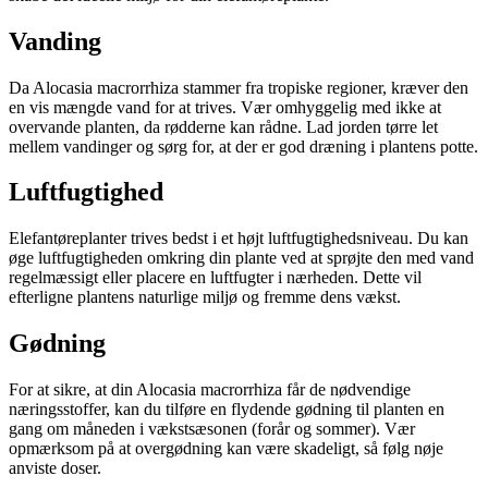
Vanding
Da Alocasia macrorrhiza stammer fra tropiske regioner, kræver den
en vis mængde vand for at trives. Vær omhyggelig med ikke at
overvande planten, da rødderne kan rådne. Lad jorden tørre let
mellem vandinger og sørg for, at der er god dræning i plantens potte.
Luftfugtighed
Elefantøreplanter trives bedst i et højt luftfugtighedsniveau. Du kan
øge luftfugtigheden omkring din plante ved at sprøjte den med vand
regelmæssigt eller placere en luftfugter i nærheden. Dette vil
efterligne plantens naturlige miljø og fremme dens vækst.
Gødning
For at sikre, at din Alocasia macrorrhiza får de nødvendige
næringsstoffer, kan du tilføre en flydende gødning til planten en
gang om måneden i vækstsæsonen (forår og sommer). Vær
opmærksom på at overgødning kan være skadeligt, så følg nøje
anviste doser.