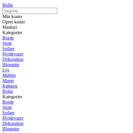
Bolig
Min konto
Opret konto
Mailnyt
Kategorier
Borde
Stole
Sofaer
Hvidevarer
Dekoration
Blomster
Lys
Møbler
Murer
Køkken
Bolig
Kategorier
Borde
Stole
Sofaer
Hvidevarer
Dekoration
Blomster