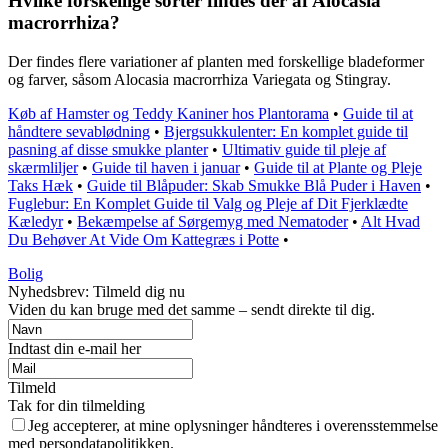
Hvilke forskellige sorter findes der af Alocasia
macrorrhiza?
Der findes flere variationer af planten med forskellige bladeformer
og farver, såsom Alocasia macrorrhiza Variegata og Stingray.
Køb af Hamster og Teddy Kaniner hos Plantorama
•
Guide til at
håndtere sevablødning
•
Bjergsukkulenter: En komplet guide til
pasning af disse smukke planter
•
Ultimativ guide til pleje af
skærmliljer
•
Guide til haven i januar
•
Guide til at Plante og Pleje
Taks Hæk
•
Guide til Blåpuder: Skab Smukke Blå Puder i Haven
•
Fuglebur: En Komplet Guide til Valg og Pleje af Dit Fjerklædte
Kæledyr
•
Bekæmpelse af Sørgemyg med Nematoder
•
Alt Hvad
Du Behøver At Vide Om Kattegræs i Potte
•
Bolig
Nyhedsbrev: Tilmeld dig nu
Viden du kan bruge med det samme – sendt direkte til dig.
Indtast din e-mail her
Tilmeld
Tak for din tilmelding
Jeg accepterer, at mine oplysninger håndteres i overensstemmelse
med persondatapolitikken.