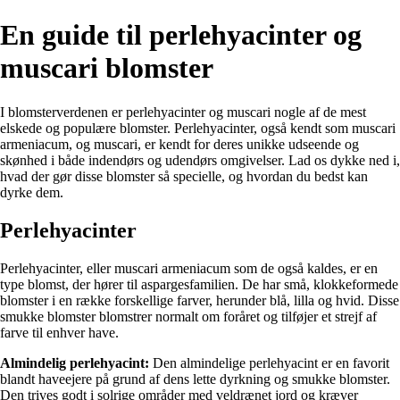
En guide til perlehyacinter og
muscari blomster
I blomsterverdenen er perlehyacinter og muscari nogle af de mest
elskede og populære blomster. Perlehyacinter, også kendt som muscari
armeniacum, og muscari, er kendt for deres unikke udseende og
skønhed i både indendørs og udendørs omgivelser. Lad os dykke ned i,
hvad der gør disse blomster så specielle, og hvordan du bedst kan
dyrke dem.
Perlehyacinter
Perlehyacinter, eller muscari armeniacum som de også kaldes, er en
type blomst, der hører til aspargesfamilien. De har små, klokkeformede
blomster i en række forskellige farver, herunder blå, lilla og hvid. Disse
smukke blomster blomstrer normalt om foråret og tilføjer et strejf af
farve til enhver have.
Almindelig perlehyacint:
Den almindelige perlehyacint er en favorit
blandt haveejere på grund af dens lette dyrkning og smukke blomster.
Den trives godt i solrige områder med veldrænet jord og kræver