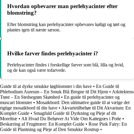
Hvordan opbevarer man perlehyacinter efter
blomstring?
Efter blomstring kan perlehyacinter opbevares køligt og tørt og
plantes igen til næste sæson.
Hvilke farver findes perlehyacinter i?
Perlehyacinter findes i forskellige farver som blå, lilla og hvid,
og de kan også være tofarvede.
Guide til at dyrke smukke løgblomster i din have
•
En Guide til
Phlebodium Aureum – En Smuk Blå Bregne til Dit Hjem
•
Arkitektens
Trøst – En Stedsegrøn Skønhed
•
En guide til perlehyacinter og
muscari blomster
•
Mosaikbord: Den ultimative guide til at vælge det
rigtige mosaikbord til din have
•
Akvarietilbehør til Dit Akvarium: En
Komplet Guide
•
Smagfuld Guide til Dyrkning og Pleje af dit
Moreltræ
•
Alt Hvad Du Behøver At Vide Om Kattegræs i Potte
•
Beskæring af Frugttræer: En Komplet Guide
•
Rose Pink Fairy: En
Guide til Plantning og Pleje af Den Smukke Rostrup
•