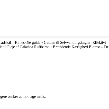
 madskål – Katteskåle guide
•
Guiden til Selvvandingskugler: Effektivt
e til Pleje af Calathea Rufibarba
•
Brændende Kærlighed Blomst – En
ngere ønsker at modtage mails.