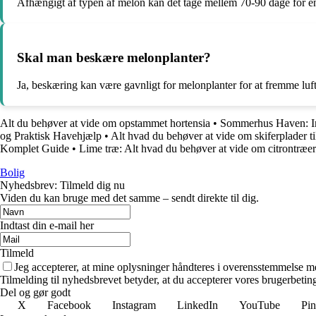
Afhængigt af typen af melon kan det tage mellem 70-90 dage for en
Skal man beskære melonplanter?
Ja, beskæring kan være gavnligt for melonplanter for at fremme luf
Alt du behøver at vide om opstammet hortensia
•
Sommerhus Haven: Insp
og Praktisk Havehjælp
•
Alt hvad du behøver at vide om skiferplader t
Komplet Guide
•
Lime træ: Alt hvad du behøver at vide om citrontræer
Bolig
Nyhedsbrev: Tilmeld dig nu
Viden du kan bruge med det samme – sendt direkte til dig.
Indtast din e-mail her
Tilmeld
Jeg accepterer, at mine oplysninger håndteres i overensstemmelse m
Tilmelding til nyhedsbrevet betyder, at du accepterer vores brugerbeti
Del og gør godt
X
Facebook
Instagram
LinkedIn
YouTube
Pin