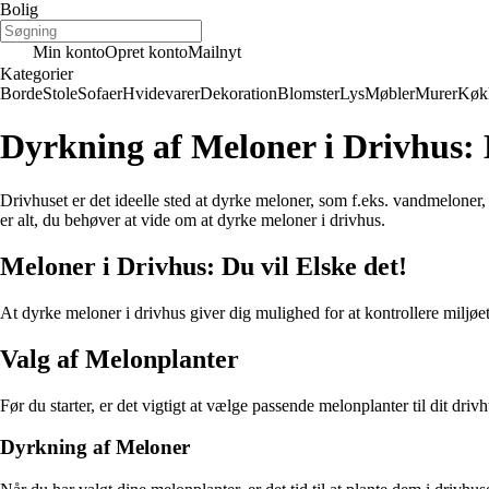
Bolig
Min konto
Opret konto
Mailnyt
Kategorier
Borde
Stole
Sofaer
Hvidevarer
Dekoration
Blomster
Lys
Møbler
Murer
Køk
Dyrkning af Meloner i Drivhus:
Drivhuset er det ideelle sted at dyrke meloner, som f.eks. vandmelone
er alt, du behøver at vide om at dyrke meloner i drivhus.
Meloner i Drivhus: Du vil Elske det!
At dyrke meloner i drivhus giver dig mulighed for at kontrollere miljøet
Valg af Melonplanter
Før du starter, er det vigtigt at vælge passende melonplanter til dit d
Dyrkning af Meloner