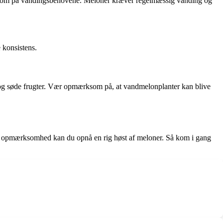
pmærksom på vandingsbehovene. Meloner kræver regelmæssig vanding og
 konsistens.
e og søde frugter. Vær opmærksom på, at vandmelonplanter kan blive
 og opmærksomhed kan du opnå en rig høst af meloner. Så kom i gang