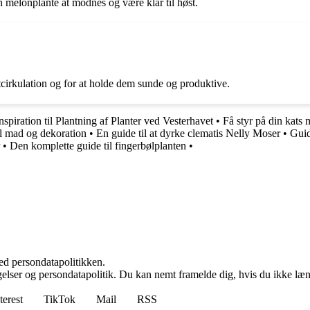
 melonplante at modnes og være klar til høst.
tcirkulation og for at holde dem sunde og produktive.
iration til Plantning af Planter ved Vesterhavet
•
Få styr på din kats
il mad og dekoration
•
En guide til at dyrke clematis Nelly Moser
•
Guid
•
Den komplette guide til fingerbølplanten
•
ed persondatapolitikken.
ngelser og persondatapolitik. Du kan nemt framelde dig, hvis du ikke læ
terest
TikTok
Mail
RSS