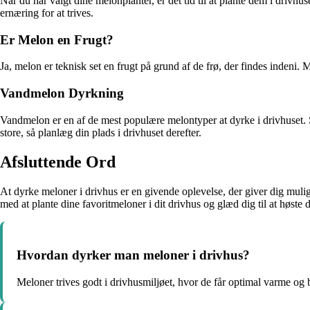
Når du har valgt dine melonplanter, er det tid til at plante dem i dri
ernæring for at trives.
Er Melon en Frugt?
Ja, melon er teknisk set en frugt på grund af de frø, der findes indeni.
Vandmelon Dyrkning
Vandmelon er en af de mest populære melontyper at dyrke i drivhuset. 
store, så planlæg din plads i drivhuset derefter.
Afsluttende Ord
At dyrke meloner i drivhus er en givende oplevelse, der giver dig mul
med at plante dine favoritmeloner i dit drivhus og glæd dig til at høst
Hvordan dyrker man meloner i drivhus?
Meloner trives godt i drivhusmiljøet, hvor de får optimal varme og