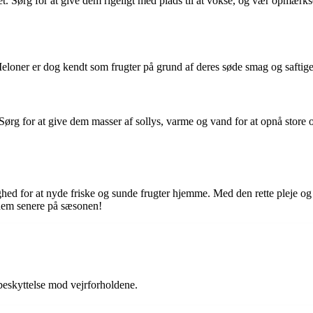
vhuset. Sørg for at give dem rigeligt med plads til at vokse, og vær o
 Meloner er dog kendt som frugter på grund af deres søde smag og saftige
Sørg for at give dem masser af sollys, varme og vand for at opnå stor
ighed for at nyde friske og sunde frugter hjemme. Med den rette pleje
e dem senere på sæsonen!
 beskyttelse mod vejrforholdene.