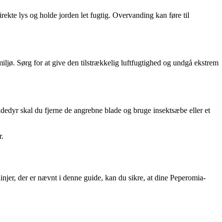
irekte lys og holde jorden let fugtig. Overvanding kan føre til
ljø. Sørg for at give den tilstrækkelig luftfugtighed og undgå ekstrem
edyr skal du fjerne de angrebne blade og bruge insektsæbe eller et
r.
njer, der er nævnt i denne guide, kan du sikre, at dine Peperomia-