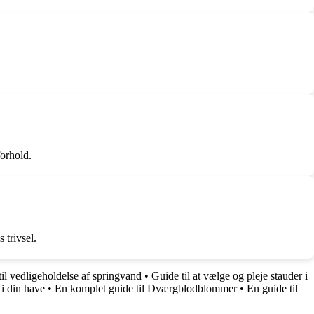
forhold.
 trivsel.
il vedligeholdelse af springvand
•
Guide til at vælge og pleje stauder i
i din have
•
En komplet guide til Dværgblodblommer
•
En guide til