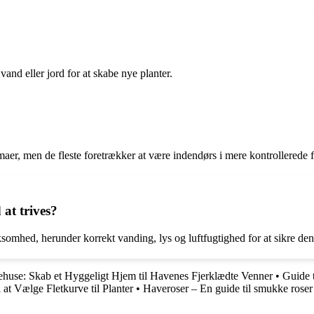
and eller jord for at skabe nye planter.
aer, men de fleste foretrækker at være indendørs i mere kontrollerede 
at trives?
omhed, herunder korrekt vanding, lys og luftfugtighed for at sikre dens
lehuse: Skab et Hyggeligt Hjem til Havenes Fjerklædte Venner
•
Guide t
l at Vælge Fletkurve til Planter
•
Haveroser – En guide til smukke roser 