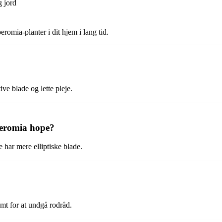
g jord
ia-planter i dit hjem i lang tid.
ve blade og lette pleje.
peromia hope?
har mere elliptiske blade.
mt for at undgå rodråd.