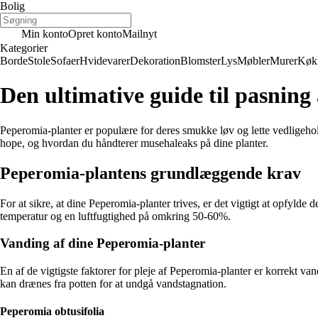
Bolig
Min konto
Opret konto
Mailnyt
Kategorier
Borde
Stole
Sofaer
Hvidevarer
Dekoration
Blomster
Lys
Møbler
Murer
Køk
Den ultimative guide til pasning
Peperomia-planter er populære for deres smukke løv og lette vedligehol
hope, og hvordan du håndterer musehaleaks på dine planter.
Peperomia-plantens grundlæggende krav
For at sikre, at dine Peperomia-planter trives, er det vigtigt at opfylde
temperatur og en luftfugtighed på omkring 50-60%.
Vanding af dine Peperomia-planter
En af de vigtigste faktorer for pleje af Peperomia-planter er korrekt va
kan drænes fra potten for at undgå vandstagnation.
Peperomia obtusifolia