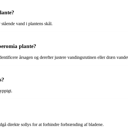
lante?
stående vand i plantens skål.
peromia plante?
ntificere årsagen og derefter justere vandingsrutinen eller dræn vandet 
s?
yppigt.
ndgå direkte sollys for at forhindre forbrænding af bladene.