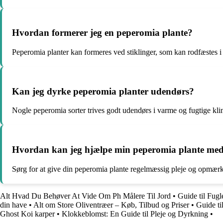
Hvordan formerer jeg en peperomia plante?
Peperomia planter kan formeres ved stiklinger, som kan rodfæstes i v
Kan jeg dyrke peperomia planter udendørs?
Nogle peperomia sorter trives godt udendørs i varme og fugtige klim
Hvordan kan jeg hjælpe min peperomia plante med 
Sørg for at give din peperomia plante regelmæssig pleje og opmærks
Alt Hvad Du Behøver At Vide Om Ph Målere Til Jord
•
Guide til Fug
din have
•
Alt om Store Oliventræer – Køb, Tilbud og Priser
•
Guide ti
Ghost Koi karper
•
Klokkeblomst: En Guide til Pleje og Dyrkning
•