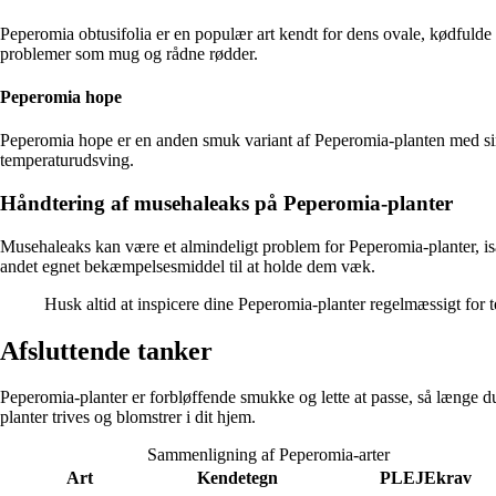
Peperomia obtusifolia er en populær art kendt for dens ovale, kødfulde b
problemer som mug og rådne rødder.
Peperomia hope
Peperomia hope er en anden smuk variant af Peperomia-planten med sine 
temperaturudsving.
Håndtering af musehaleaks på Peperomia-planter
Musehaleaks kan være et almindeligt problem for Peperomia-planter, is
andet egnet bekæmpelsesmiddel til at holde dem væk.
Husk altid at inspicere dine Peperomia-planter regelmæssigt for 
Afsluttende tanker
Peperomia-planter er forbløffende smukke og lette at passe, så længe du
planter trives og blomstrer i dit hjem.
Sammenligning af Peperomia-arter
Art
Kendetegn
PLEJEkrav