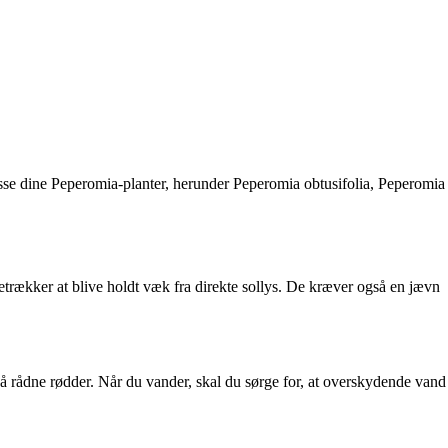
passe dine Peperomia-planter, herunder Peperomia obtusifolia, Peperomia
oretrækker at blive holdt væk fra direkte sollys. De kræver også en jævn
ndgå rådne rødder. Når du vander, skal du sørge for, at overskydende vand