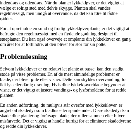
indendørs og udendørs. Når du planter lykkekløver, er det vigtigt at
vælge et solrigt sted med delvis skygge. Planten skal vandes
regelmæssigt, men undgå at overvande, da det kan føre til rådne
rødder.
For at opretholde en sund og frodig lykkekløverplante, er det vigtigt at
befrugte den regelmæssigt med en flydende gødning designet til
stueplanter. Du kan også overveje at omplante din lykkekløver en gang
om året for at forhindre, at den bliver for stor for sin potte.
Problemløsning
Selvom lykkekløver er en relativt let plante at passe, kan den stadig
støde på visse problemer. En af de mest almindelige problemer er
blade, der bliver gule eller visner. Dette kan skyldes overvanding, for
lidt lys eller dårlig dræning. Hvis dine lykkekløverblade begynder at
visne, er det vigtigt at justere vandings- og lysforholdene for at redde
planten.
En anden udfordring, du muligvis står overfor med lykkekløver, er
angreb af skadedyr som bladlus eller spindemider. Disse skadedyr kan
skade dine planter og forårsage blade, der ruller sammen eller bliver
misfarvede. Det er vigtigt at handle hurtigt for at eliminere skadedyrene
og redde din lykkekløver.