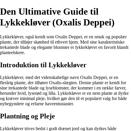
Den Ultimative Guide til
Lykkekløver (Oxalis Deppei)
Lykkekløver, også kendt som Oxalis Deppei, er en smuk og populær
plante, der tilføjer skønhed til ethvert hjem. Med sine karakteristiske
trekantede blade og elegante blomster er lykkekløver en favorit blandt
planteelskere.
Introduktion til Lykkekløver
Lykkekløver, med det videnskabelige navn Oxalis Deppei, er en
flerårig plante, der tilhører Oxalis-slægten. Denne plante er kendt for
sine trekantede blade og lyseblomster, der kommer i en række farver,
herunder hvid, lyserød og lilla. Lykkekløver er en nem plante at dyrke
og kræver minimal pleje, hvilket gør den til et populært valg for både
nybegyndere og erfarne haveentusiaster.
Plantning og Pleje
Lykkekløver trives bedst i godt drænet jord og kan dyrkes både