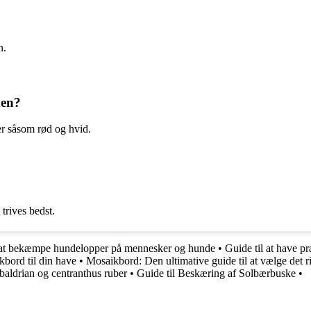
n.
ken?
ver såsom rød og hvid.
rives bedst.
 at bekæmpe hundelopper på mennesker og hunde
•
Guide til at have 
kbord til din have
•
Mosaikbord: Den ultimative guide til at vælge det r
ebaldrian og centranthus ruber
•
Guide til Beskæring af Solbærbuske
•