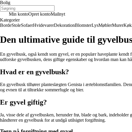
Bolig
Min konto
Opret konto
Mailnyt
Kategorier
Borde
Stole
Sofaer
Hvidevarer
Dekoration
Blomster
Lys
Møbler
Murer
Køk
Den ultimative guide til gyvelbu
En gyvelbusk, også kendt som gyvel, er en populær haveplante kendt fo
udforske gyvelbusken, dens giftige egenskaber og hvordan man kan hån
Hvad er en gyvelbusk?
En gyvelbusk tilhører planteslægten Genista i ærteblomstfamilien. Den
og evnen til at tiltrække sommerfugle og bier.
Er gyvel giftig?
Ja, visse dele af gyvelbusken, herunder frø, blade og bark, indeholder g
håndterer en gyvelbusk for at undgå utilsigtet forgiftning.
Tegn på forgiftning med gyvel