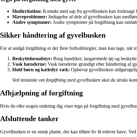
Hudirritation:
Kontakt med sap fra gyvelbusken kan forårsage hu
Maveproblemer:
Indtagelse af dele af gyvelbusken kan medfør
Andre symptomer:
Andre symptomer på forgiftning kan omfat
Sikker håndtering af gyvelbusken
For at undgå forgiftning er der flere forholdsregler, man kan tage, når
Beskyttelsesudstyr:
Brug handsker, langærmede tøj og beskyttel
Vask hænderne:
Vask hænderne grundigt efter håndtering af gyve
Hold børn og kæledyr væk:
Opbevar gyvelbusken utilgængeligt f
Ved mistanke om forgiftning med gyvelbusken skal du straks konta
Afhjælpning af forgiftning
Hvis du eller nogen omkring dig viser tegn på forgiftning med gyvelb
Afsluttende tanker
Gyvelbusken er en smuk plante, der kan tilføre liv til enhver have. V