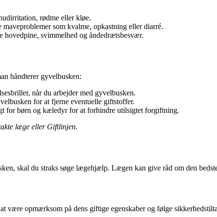
dirritation, rødme eller kløe.
e maveproblemer som kvalme, opkastning eller diarré.
te hovedpine, svimmelhed og åndedrætsbesvær.
 man håndterer gyvelbusken:
sesbriller, når du arbejder med gyvelbusken.
lbusken for at fjerne eventuelle giftstoffer.
or børn og kæledyr for at forhindre utilsigtet forgiftning.
kte læge eller Giftlinjen.
usken, skal du straks søge lægehjælp. Lægen kan give råd om den beds
ed at være opmærksom på dens giftige egenskaber og følge sikkerhedstil