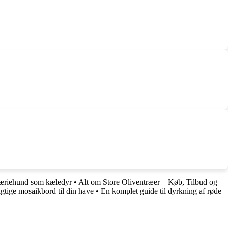
præriehund som kæledyr
•
Alt om Store Oliventræer – Køb, Tilbud og
igtige mosaikbord til din have
•
En komplet guide til dyrkning af røde