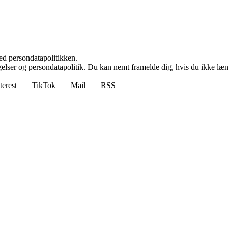
ed persondatapolitikken.
ngelser og persondatapolitik. Du kan nemt framelde dig, hvis du ikke læ
terest
TikTok
Mail
RSS