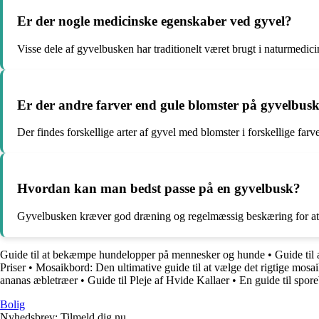
Er der nogle medicinske egenskaber ved gyvel?
Visse dele af gyvelbusken har traditionelt været brugt i naturmedici
Er der andre farver end gule blomster på gyvelbus
Der findes forskellige arter af gyvel med blomster i forskellige far
Hvordan kan man bedst passe på en gyvelbusk?
Gyvelbusken kræver god dræning og regelmæssig beskæring for at t
Guide til at bekæmpe hundelopper på mennesker og hunde
•
Guide til
Priser
•
Mosaikbord: Den ultimative guide til at vælge det rigtige mosai
ananas æbletræer
•
Guide til Pleje af Hvide Kallaer
•
En guide til spor
Bolig
Nyhedsbrev: Tilmeld dig nu