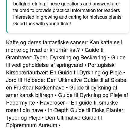
boligindretning.These questions and answers are
tailored to provide practical information for readers
interested in growing and caring for hibiscus plants.
Good luck with your article!
Katte og deres fantastiske sanser: Kan katte se i
mørke og hvad er knurhår kat?
•
Guide til
Grantræer: Typer, Dyrkning og Beskæring
•
Guide
til vedligeholdelse af springvand
•
Portugisisk
Kirsebærlaurbær: En Guide til Dyrkning og Pleje
•
Jord til Højbede: Den Ultimative Guide til at Skabe
en Fruktbar Køkkenhave
•
Guide til dyrkning af
amerikansk blåregn
•
Guide til Dyrkning og Pleje af
Pebermynte
•
Haveroser – En guide til smukke
roser i din have
•
In-Depth Guide til Floks Planter:
Typer og Pleje
•
Den Ultimative Guide til
Epipremnum Aureum
•