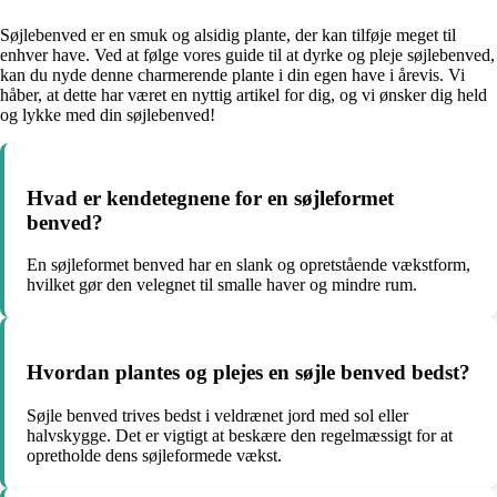
Søjlebenved er en smuk og alsidig plante, der kan tilføje meget til
enhver have. Ved at følge vores guide til at dyrke og pleje søjlebenved,
kan du nyde denne charmerende plante i din egen have i årevis. Vi
håber, at dette har været en nyttig artikel for dig, og vi ønsker dig held
og lykke med din søjlebenved!
Hvad er kendetegnene for en søjleformet
benved?
En søjleformet benved har en slank og opretstående vækstform,
hvilket gør den velegnet til smalle haver og mindre rum.
Hvordan plantes og plejes en søjle benved bedst?
Søjle benved trives bedst i veldrænet jord med sol eller
halvskygge. Det er vigtigt at beskære den regelmæssigt for at
opretholde dens søjleformede vækst.