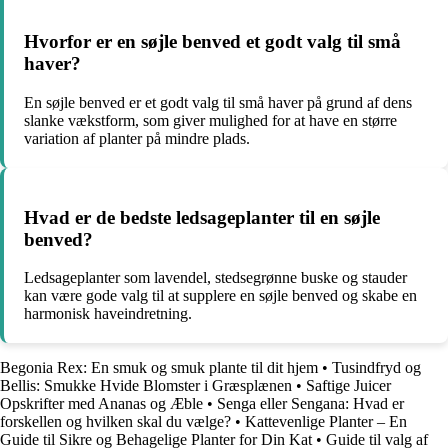
Hvorfor er en søjle benved et godt valg til små
haver?
En søjle benved er et godt valg til små haver på grund af dens
slanke vækstform, som giver mulighed for at have en større
variation af planter på mindre plads.
Hvad er de bedste ledsageplanter til en søjle
benved?
Ledsageplanter som lavendel, stedsegrønne buske og stauder
kan være gode valg til at supplere en søjle benved og skabe en
harmonisk haveindretning.
Begonia Rex: En smuk og smuk plante til dit hjem
•
Tusindfryd og
Bellis: Smukke Hvide Blomster i Græsplænen
•
Saftige Juicer
Opskrifter med Ananas og Æble
•
Senga eller Sengana: Hvad er
forskellen og hvilken skal du vælge?
•
Kattevenlige Planter – En
Guide til Sikre og Behagelige Planter for Din Kat
•
Guide til valg af