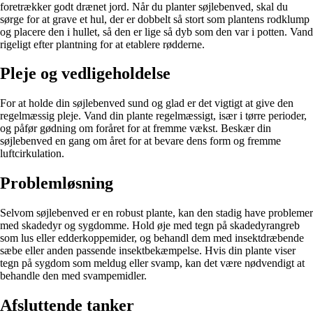
foretrækker godt drænet jord. Når du planter søjlebenved, skal du
sørge for at grave et hul, der er dobbelt så stort som plantens rodklump
og placere den i hullet, så den er lige så dyb som den var i potten. Vand
rigeligt efter plantning for at etablere rødderne.
Pleje og vedligeholdelse
For at holde din søjlebenved sund og glad er det vigtigt at give den
regelmæssig pleje. Vand din plante regelmæssigt, især i tørre perioder,
og påfør gødning om foråret for at fremme vækst. Beskær din
søjlebenved en gang om året for at bevare dens form og fremme
luftcirkulation.
Problemløsning
Selvom søjlebenved er en robust plante, kan den stadig have problemer
med skadedyr og sygdomme. Hold øje med tegn på skadedyrangreb
som lus eller edderkoppemider, og behandl dem med insektdræbende
sæbe eller anden passende insektbekæmpelse. Hvis din plante viser
tegn på sygdom som meldug eller svamp, kan det være nødvendigt at
behandle den med svampemidler.
Afsluttende tanker