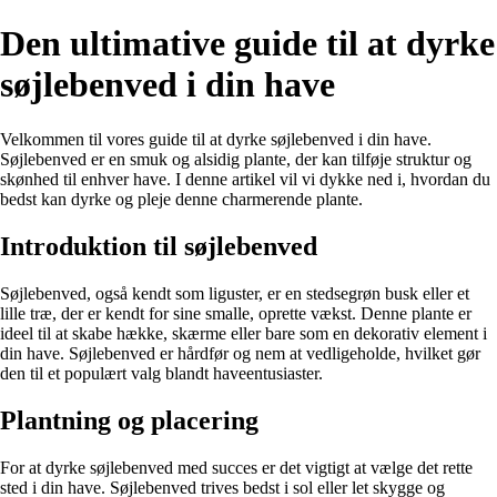
Den ultimative guide til at dyrke
søjlebenved i din have
Velkommen til vores guide til at dyrke søjlebenved i din have.
Søjlebenved er en smuk og alsidig plante, der kan tilføje struktur og
skønhed til enhver have. I denne artikel vil vi dykke ned i, hvordan du
bedst kan dyrke og pleje denne charmerende plante.
Introduktion til søjlebenved
Søjlebenved, også kendt som liguster, er en stedsegrøn busk eller et
lille træ, der er kendt for sine smalle, oprette vækst. Denne plante er
ideel til at skabe hække, skærme eller bare som en dekorativ element i
din have. Søjlebenved er hårdfør og nem at vedligeholde, hvilket gør
den til et populært valg blandt haveentusiaster.
Plantning og placering
For at dyrke søjlebenved med succes er det vigtigt at vælge det rette
sted i din have. Søjlebenved trives bedst i sol eller let skygge og