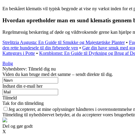
En beskåret klematis vil typisk begynde at vise ny vækst inden for et p
Hvordan opretholder man en sund klematis gennem 
Regelmæssig beskæring af døde og vildtvoksende grene kan hjælpe me
Strelitzia Augusta: En Guide til Smukke og Majestætiske Planter
•
Fug
den rette hundesele til din firbenede ven
•
Gør din have smuk med gou
Kattegræs i Potte
•
Kornblomst: En Guide til Dyrkning og Brug af 
Bolig
Nyhedsbrev: Tilmeld dig nu
Viden du kan bruge med det samme – sendt direkte til dig.
Indtast din e-mail her
Tilmeld
Tak for din tilmelding
Jeg accepterer, at mine oplysninger håndteres i overensstemmelse 
Tilmelding til nyhedsbrevet betyder, at du accepterer vores brugerbet
Del og gør godt
X