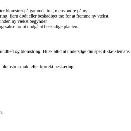
orter blomstrer på gammelt træ, mens andre på nyt.
ing, fjern dødt eller beskadiget træ for at fremme ny vækst.
t inden ny vækst begynder.
ngssakse for at undgå at beskadige planten.
undhed og blomstring. Husk altid at undersøge din specifikke klematis ty
il blomstre smukt efter korrekt beskæring.
n.