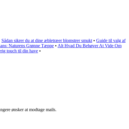
•
Sådan sikrer du at dine æbletræer blomstrer smukt
•
Guide til valg af
lans: Naturens Grønne Tæppe
•
Alt Hvad Du Behøver At Vide Om
rig touch til din have
•
ængere ønsker at modtage mails.