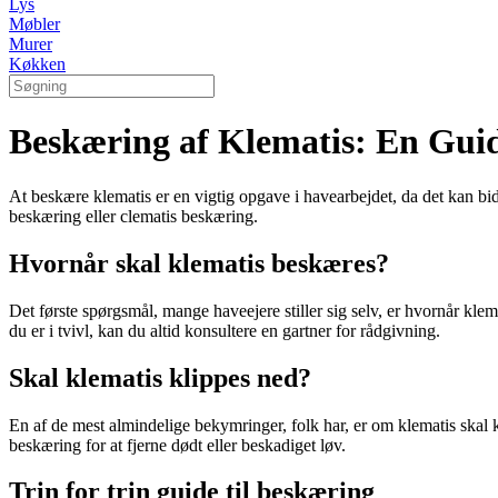
Lys
Møbler
Murer
Køkken
Beskæring af Klematis: En Guid
At beskære klematis er en vigtig opgave i havearbejdet, da det kan bid
beskæring eller clematis beskæring.
Hvornår skal klematis beskæres?
Det første spørgsmål, mange haveejere stiller sig selv, er hvornår klem
du er i tvivl, kan du altid konsultere en gartner for rådgivning.
Skal klematis klippes ned?
En af de mest almindelige bekymringer, folk har, er om klematis skal 
beskæring for at fjerne dødt eller beskadiget løv.
Trin for trin guide til beskæring