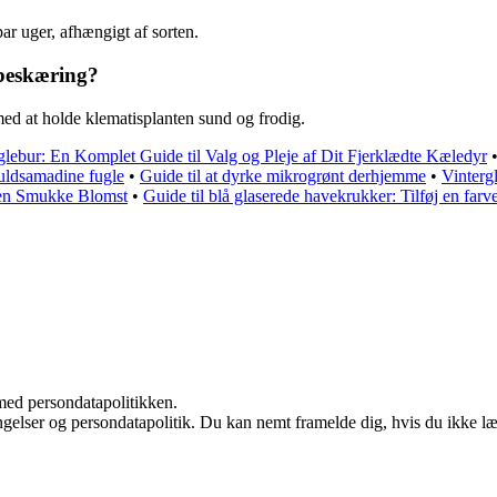
ar uger, afhængigt af sorten.
beskæring?
d at holde klematisplanten sund og frodig.
lebur: En Komplet Guide til Valg og Pleje af Dit Fjerklædte Kæledyr
ldsamadine fugle
•
Guide til at dyrke mikrogrønt derhjemme
•
Vinterg
Den Smukke Blomst
•
Guide til blå glaserede havekrukker: Tilføj en farve
med persondatapolitikken.
ingelser og persondatapolitik. Du kan nemt framelde dig, hvis du ikke l