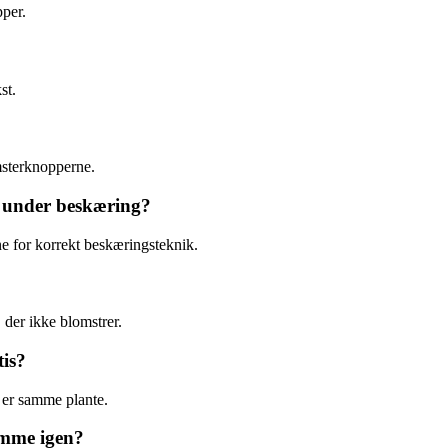
pper.
st.
msterknopperne.
s under beskæring?
ne for korrekt beskæringsteknik.
der ikke blomstrer.
tis?
 er samme plante.
komme igen?